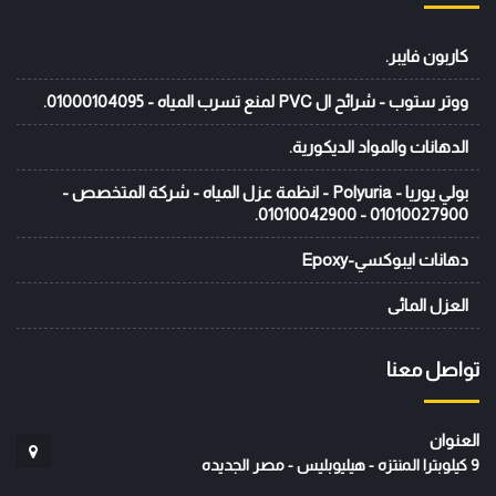
كاربون فايبر.
ووتر ستوب - شرائح ال PVC لمنع تسرب المياه - 01000104095.
الدهانات والمواد الديكورية.
بولي يوريا - Polyuria - انظمة عزل المياه - شركة المتخصص -
01010027900 - 01010042900.
دهانات ايبوكسي-Epoxy
العزل المائى
تواصل معنا
العنوان
9 كيلوبترا المنتزه - هيليوبليس - مصر الجديده