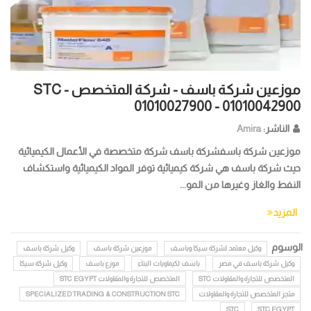
موزعين شركة باسف - شركة المتخصص STC -
01010027900 - 01010042900
الناشر:
Amira
موزعين شركة باسفشركة باسف شركة متخصصة في الأعمال الكيميائية
حيث شركة باسف هي شركة كيميائية توفر المواد الكيميائية واستكشاف
النفط والغاز وغيرها من المو...
المزيد
الوسوم
وكيل معتمد لشركة سيكا وباسف
موزعين شركة باسف
وكيل شركة باسف
وكيل شركة باسف في مصر
باسف لكيماويات البناء
موزع باسف
وكيل شركة سيكا
المتخصص للتجارة والمقاولات STC
المتخصص للتجارة والمقاولات STC EGYPT
متجر المتخصص للتجارة والمقاولات
SPECIALIZED TRADING & CONSTRUCTION STC
STC
STC EGYPT