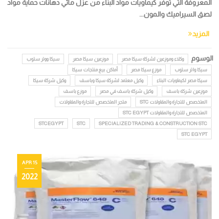
المعروفة التي توفر كيماويات مواد البناء من عزل مائي دهانات حماية مواد
لصق السيراميك والمون...
المزيد
الوسوم
وكلاء وموزعين لشركة سيكا مصر
موزعين سيكا مصر
سيكا ووتر ستوب
سيكا واتر ستوب
موزع سيكا مصر
أماكن بيع منتجات سيكا
سيكا مصر لكيماويات البناء
وكيل معتمد لشركة سيكا وباسف
وكيل شركة سيكا
موزعين شركة باسف
وكيل شركة باسف في مصر
موزع باسف
المتخصص للتجارة والمقاولات STC
متجر المتخصص للتجارة والمقاولات
المتخصص للتجارة والمقاولات STC EGYPT
STCEGYPT
STC
SPECIALIZED TRADING & CONSTRUCTION STC
STC EGYPT
15 APR
2022