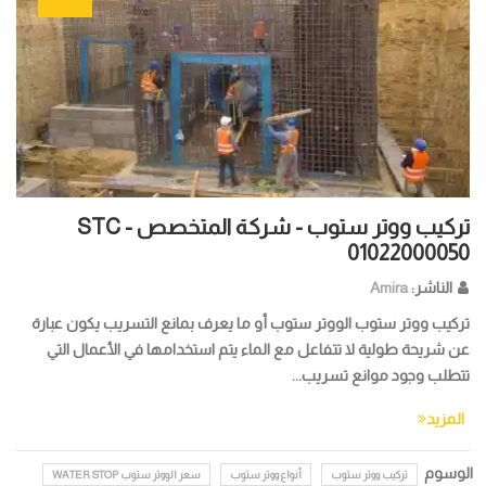
تركيب ووتر ستوب - شركة المتخصص STC -
01022000050
الناشر:
Amira
تركيب ووتر ستوب الووتر ستوب أو ما يعرف بمانع التسريب يكون عبارة
عن شريحة طولية لا تتفاعل مع الماء يتم استخدامها في الأعمال التي
تتطلب وجود موانع تسريب...
المزيد
الوسوم
تركيب ووتر ستوب
أنواع ووتر ستوب
سعر الووتر ستوب WATER STOP