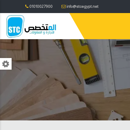
01010027900
info@stcegypt.net