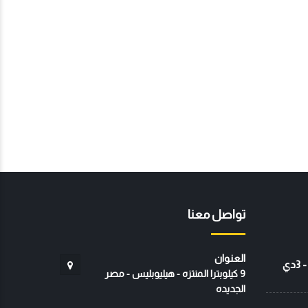
تواصل معنا
العنوان
دهانات الإيبوكسي الثلاثية الأبعاد - 3دي
9 كيلوبترا المنتزه - هيليوبليس - مصر
الجديده