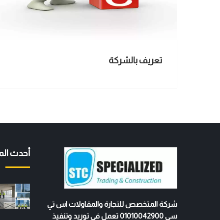
تعريف بالشركة
أحدث الم
شركة المتخصص للتجارة والمقاولات اس تي
سي 01010042900 تعمل في توريد وتنفيذ