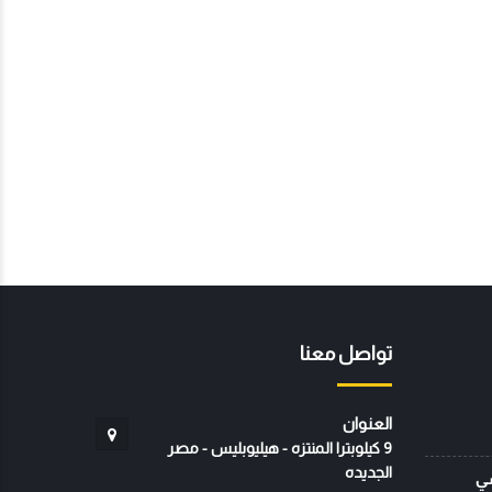
تواصل معنا
العنوان
9 كيلوبترا المنتزه - هيليوبليس - مصر
الجديده
سي