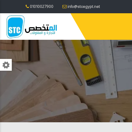
01010027900
info@stcegypt.net