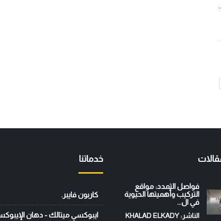
قالات
خدماتنا
فواصل التمدد: مواقع
التركيب وأهميتها الحيوية
كاربون فايبر.
في ال...
ايبوكسي ميتالك - دهان الإيبوك
الناشر: KHALAD ELKADY