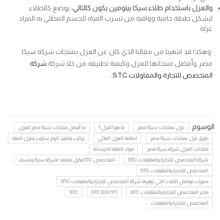
والعزل باستخدام طلاء سيكا بيتومين يكون كالتالي:
يوضع كالطلاء
ليشكل طبقة حامية وواقية من تسرب المياه للجسم المطلي به المراد
عزله.
وهكذا قد انتهينا من مقالنا الذي كان عن العزل بمنتجات شركة سيكا
مصر وأفضل منتجاتها للعزل وكيفية تطبيقه من خلا شركة
شركة
المتخصص للتجارة والمقاولات STC.
.
الوسوم
عزل بمنتجات سيكا مصر
ما هو العزل؟
ما أفضل منتجات سيكا مصر للعزل
طرق عزل بمنتجات سيكا مصر
انظمة العزل المائي
تركيب وتنفيذ الوتر ستوب وعزل المياه
منتجات العزل شركة سيكا مصر
مواد اضافة الخرسانة
شركة المتخصص للتجارة والمقاولات STC
المتخصص STC وكيل معتمد لشركة سيكا وباسف
المتخصص للتجارة والمقاولات STC
مميزات فواصل التمدد التي توفرها شرکة المتخصص للتجارة والمقاولات STC
متجر المتخصص للتجارة والمقاولات STC
STC EGYPT
STC
المتخصص للتجارة والمقاولات