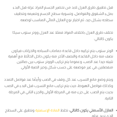
قبل تطبيق طرق العزل لابد من تحضير الجسم المراد عزله قبل البدء
بملء الشقوق والفواصل، وتسوية سطح الجسم وتنعيمه وتنظيف
سطحه بشكل جيد، ثم اختيار نوع العازل المائي المناسب لوضعه.
تختلف طرق العزل باختلاف المواد فمثلا عند العزل ووتر ستوب سيكا
يكون كالتالي:
الوتر ستوب يتم تركيبه داخل قاعدة حمامات السباحه والخزانات فيكون
نصف منه داخل القاعدة والنصف الآخر منه يكون داخل الحائط مع أهمية
تثبيته جيدا عند الصب، وعموما يتم تركيب الووتر ستوب بين صالتين
منفصلتين في غير موضعه على حسب شكل وحيز الصبة الأولي.
ويتم وضع مانع التسرب عند كل وقف في الصب وأيضًا عند فواصل التمدد
وكذلك فواصل الهبوط، حيث يتم تركيب مانع التسرب قبل البدء في الصب
بحيث يتم الصب على جزء منه في المرحلة الأولى والجزء الثاني في المرحلة
الثانية.
العازل الأسمنتي يكون كالتالي:
تخلط
المادة الإسمنتية
وتطبق على السطح
الذي نريد عزله.