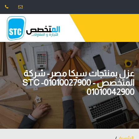
عزل بمنتجات سيكا مصر- شركة
المتخصص STC -01010027900 -
01010042900
الرئيسية