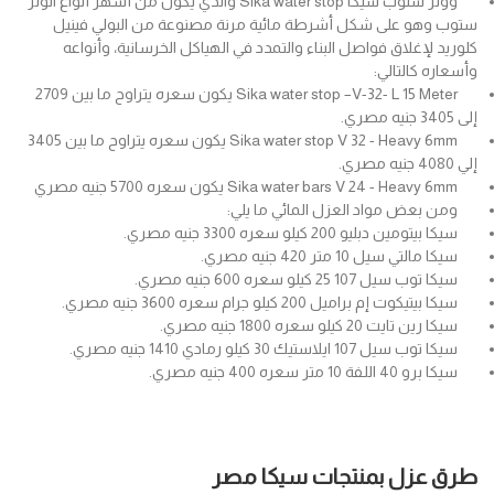
ووتر ستوب سيكا Sika water stop والذي يكون من أشهر أنواع الوتر
ستوب وهو على شكل أشرطة مائية مرنة مصنوعة من البولي فينيل
كلوريد لإغلاق فواصل البناء والتمدد في الهياكل الخرسانية، وأنواعه
وأسعاره كالتالي:
Sika water stop –V-32- L 15 Meter يكون سعره يتراوح ما بين 2709
إلى 3405 جنيه مصري.
Sika water stop V 32 - Heavy 6mm يكون سعره يتراوح ما بين 3405
إلي 4080 جنيه مصري.
Sika water bars V 24 - Heavy 6mm يكون سعره 5700 جنيه مصري
ومن بعض مواد العزل المائي ما يلي:
سيكا بيتومين دبليو 200 كيلو سعره 3300 جنيه مصري.
سيكا مالتي سيل 10 متر 420 جنيه مصري.
سيكا توب سيل 107 25 كيلو سعره 600 جنيه مصري.
سيكا بيتيكوت إم براميل 200 كيلو جرام سعره 3600 جنيه مصري.
سيكا رين تايت 20 كيلو سعره 1800 جنيه مصري.
سيكا توب سيل 107 ايلاستيك 30 كيلو رمادي 1410 جنيه مصري.
سيكا برو 40 اللفة 10 متر سعره 400 جنيه مصري.
طرق عزل بمنتجات سيكا مصر