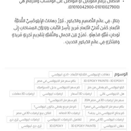
الاتصال برقم الموبايل أو التواصل على الواتساب والأرقام هي
(01010027900-01010042900).
خِتامٌ : فِي عالَمِ التَّصْميمِ والدّيكورِ ، تَبْرُزُ دِهاناتُ الْإِيبُوكْسِيِّ الثُّلاثيَّةُ
الأَبْعادِ كَفَنَ ثُلاثيِّ الأَبْعادِ فَريدٍ يَأْسِرُ الأَلْبابَ وَيُحَوِّلُ المِسَاحَاتِ إِلَى
لَوْحاتٍ فَنّيَّةٍ مُذْهِلَةٍ . تَمْزَجُ بَيْنَ الجَمالِ والتِّقْنيَّةِ لِتَقْدِيمِ تَجْرِبَةٍ فَريدَةٍ
وَمُبْتَكَرَةٍ فِي عالَمِ الدّيكورِ الحَديثِ .
الوسوم
دهانات الإيبوكسي الثلاثية الأبعاد - 3دي ايبوكسي
3D EPOXY PAINTS - 3D EPOXY
بكام سعر متر الايبوكسي في مصر
كيلو ايبوكسي كم يغطي من متر
كم سعر الايبوكسي بديل السيراميك
هل الايبوكسي غالي
ارضيات 3D أسعار
ارضيات ايبوكسي
ارضيات 3D حمامات
سعر متر ارضيات 3D في مصر 2024
كم سعر متر الايبوكسي؟
بكام سعر متر الايبوكسي في مصر؟
كم متر مربع يغطي جالون ايبوكسي؟
كم يحتاج الايبوكسي حتى يجف؟
ارضيات 3D للصاله
اماكن بيع ارضيات 3D في مصر
ارضيات ايبوكسي 3D في مصر
تفاصيل الارضيات الايبوكسي
ارضيات ايبوكسي ثري دى
دهان الايبوكسي
3D EPOXY PAINTS
3D EPOXY
ثري دي ايبوكسي