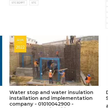
STC EGYPT
STC
22 JUL
2022
Water stop and water insulation
installation and implementation
company - 01010042900 -