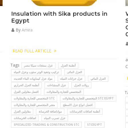
Insulation with Sika products in
Egypt
By
Amira
READ FULL ARTICLE
S
a
Tags
أنظمة العزل
عزل بمنتجات سيكا مصر
C
العزل المائى
تركيب وتنفيذ الوتر ستوب وعزل المياه
العزل المائي
عزل خزانات المياه
مواد عزل كيماويات البناء الحديث
رولات العزل
عزل المنشاءات
أنظمة العزل الحراري
T
المتخصص للتجارة والمقاولات
افضل مقاولين العزل
المتخصص للتجارة والمقاولات STC EGYPT
المتخصص للتجارة والمقاولات STC
افضل انواع عزل الاسطح
متجر المتخصص للتجارة والمقاولات
أنظمة اضافات الخرسانات
مواداضافة الخرسانة
مقاولين العزل
عزل تسرب المياه
اضافات الخرسانات
SPECIALIZED TRADING & CONSTRUCTION STC
STCEGYPT