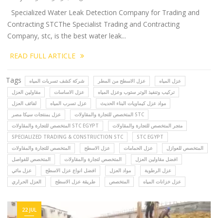
Specialized Water Leak Detection Company for Trading and
Contracting STCThe Specialist Trading and Contracting
Company, stc, is the best water leak...
READ FULL ARTICLE
Tags
عزل المياه
عزل الاسطح من المطر
شركة كشف تسربات المياه
تركيب وتنفيذ الوتر ستوب وعزل المياه
عزل الاساسات
مقاولين العزل
مواد عزل كيماويات البناء الحديث
عزل تسرب المياه
لفائف العزل
المتخصص للتجارة والمقاولات STC
عزل بمنتجات سيكا مصر
متجر المتخصص للتجارة والمقاولات
المتخصص للتجارة والمقاولات STC EGYPT
SPECIALIZED TRADING & CONSTRUCTION STC
STC EGYPT
المتخصص للعوازل
عزل الحمامات
عزل الاسطح
المتخصص للتجارة والمقاولات
افضل مقاولين العزل
المتخصص لتجارة والمقاولات
المتخصص للفواصل
عزل الرطوبة
مواد العزل
افضل انواع عزل الاسطح
عزل مائي
عزل خزانات المياه
المتخصص
طريقة عزل الاسطح
العزل الحراري
22 JUL