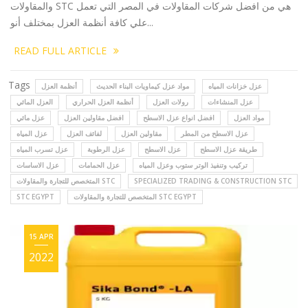
والمقاولات STC هي من افضل شركات المقاولات في المصر التي تعمل
علي كافة أنظمة العزل بمختلف أنو...
READ FULL ARTICLE
Tags
عزل خزانات المياه
مواد عزل كيماويات البناء الحديث
أنظمة العزل
عزل المنشاءات
رولات العزل
أنظمة العزل الحراري
العزل المائي
مواد العزل
افضل انواع عزل الاسطح
افضل مقاولين العزل
عزل مائي
عزل الاسطح من المطر
مقاولين العزل
لفائف العزل
عزل المياه
طريقة عزل الاسطح
عزل الاسطح
عزل الرطوبة
عزل تسرب المياه
تركيب وتنفيذ الوتر ستوب وعزل المياه
عزل الحمامات
عزل الاساسات
SPECIALIZED TRADING & CONSTRUCTION STC
المتخصص للتجارة والمقاولات STC
المتخصص للتجارة والمقاولات STC EGYPT
STC EGYPT
15 APR
2022