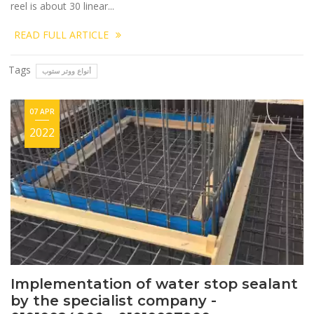
reel is about 30 linear...
READ FULL ARTICLE
Tags
أنواع ووتر ستوب
07 APR
2022
Implementation of water stop sealant
by the specialist company -