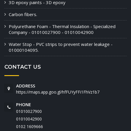
3D epoxy paints - 3D epoxy
Carbon fibers.
Polyurethane Foam - Thermal Insulation - Specialized
Company - 01010027900 - 01010042900
Water Stop - PVC strips to prevent water leakage -
01000104095.
CONTACT US
ADDRESS
https://maps.app.goo.gl/hfFUYyFFi1FhVz1b7
PHONE
01010027900
01010042900
‭0102 1609666‬