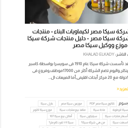
كة سيكا مصر لكيماويات البناء - منتجات
ركة سيكا مصر - دليل منتجات شركة سيكا
 موزع ووكيل سيكا مصر
الناشر:
KHALAD ELKADY
لقد تأسست شركة سيكا عام 1910 فى سويسرا بواسطة كاسبر
وينكلر,واليوم تضم الشركة أكثر من 17000موظف,وفروع فى
 المبيعات ال...
لمزيد
وسوم
كتالوج سيكا مصر PDF
موزعين سيكا مصر
عازل سيكا
سيكا للرطوبة
مادة سيكا
منافذ بيع منتجات سيكا
موزع سيكا اكتوبر
أسعار منتجات سيكا
سيليكون سيكا
أماكن بيع سيكا 107
اسمنت سيكا
من هي شركة سيكا؟
سيكا ١٠٧ تفرد كام متر؟