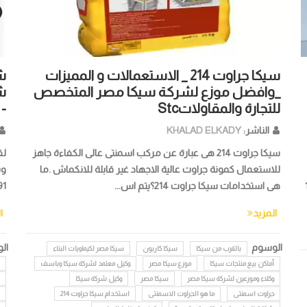
سيكا جراوت 214 _ الاستعمالات و المميزات
شر
_وافضل موزع لشركة سيكا مصر المتخصص
ش
للتجارة والمقاولاتStc
-
الناشر:
KHALAD ELKADY
سيكا جراوت 214 هى عبارة عن مركب اسمنتى عالى الكفاءة جاهز
للاستعمال كمونة جراوت عالية الاجهاد غير قابلة للانكماش .ما
سيل 107
هى استخدامات سيكا جراوت 214؟يتم اس...
91دولة مع 20 مركز أبحاث اقليمى,أما
المزيد
ا
الوسوم
ال
بالقرب من سيكا
سيكا كاربون
سيكا مصر لكيماويات البناء
أماكن بيع منتجات سيكا
موزع سيكا مصر
وكيل معتمد لشركة سيكا وباسف
وكلاء وموزعين لشركة سيكا مصر
سيكا مصر
وكيل شركة سيكا
جراوت اسمنتى
ما هو الجراوت الاسمنتى
استخدام سيكا جراوت 214