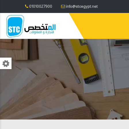
01010027900
info@stcegypt.net