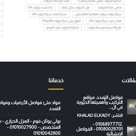
شكارة الجراوت تعمل كام متر مكعب؟
كيف يتم خلط الجراوت
ما هى مادة الجراوت
هل الجراوت عازل للماء
داتا شيت جراوت 214
سيكا جراوت جراوت لمعالجة التعشيش
استخدامات سيكا جراوت 214
معدل فرد سيكا جراوت 214
الفرق بين سيكا جراوت 200 و 214
طريقة استخدام سيكا جراوت
شكارة الجراوت تفرد كام متر
قالات
خدماتنا
فواصل التمدد: مواقع
التركيب وأهميتها الحيوية
مواد ملئ فواصل الأرضيات وفوا
في ال...
التمدد
الناشر: KHALAD ELKADY
بولي يوثان فوم - العزل الحراري -
.01068977712 -
المتخصص - 01010027900 -
01080029701 - الفواصل
01010042900
الانشائية