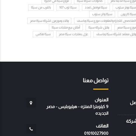
موزع سيكا مدينة نصر
كتالوجات شركة سيكا
فروع سيكا في الجيزة
سيكا ووتر ستوب
سيكا فواصل تمدد
سيكا توب 107
بالقرب من سيكا
سيكا كاربون
سيكا واتر ستوب
المتخصص للتجارة والمقاولات موزع سيكا وباسف
وكلاء وموزعين لشركة سيكا مصر
موزع سيكا مصر
وكيل شركة سيكا
أماكن بيع منتجات سيكا
وكيل معتمد لشركة سيكا وباسف
عزل بمنتجات سيكا مصر
سيكا فلكس
تواصل معنا
العنوان
صل
9 كيلوبترا المنتزه - هيليوبليس - مصر
الجديده
 شركة
الهاتف
01010027900