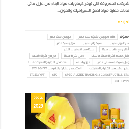
شركات المعروفة التي توفر كيماويات مواد البناء من عزل مائي
انات حماية مواد لصق السيراميك والمون...
لمزيد
وسوم
وكلاء وموزعين لشركة سيكا مصر
موزعين سيكا مصر
سيكا ووتر ستوب
سيكا واتر ستوب
موزع سيكا مصر
أماكن بيع منتجات سيكا
سيكا مصر لكيماويات البناء
وكيل معتمد لشركة سيكا وباسف
وكيل شركة سيكا
موزعين شركة باسف
وكيل شركة باسف في مصر
موزع باسف
المتخصص للتجارة والمقاولات STC
متجر المتخصص للتجارة والمقاولات
المتخصص للتجارة والمقاولات STC EGYPT
STCEGYPT
STC
SPECIALIZED TRADING & CONSTRUCTION STC
STC EGYPT
28 DEC
2023