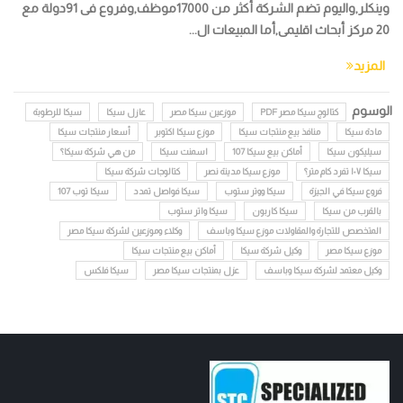
وينكلر,واليوم تضم الشركة أكثر من 17000موظف,وفروع فى 91دولة مع
20 مركز أبحاث اقليمى,أما المبيعات ال...
المزيد
الوسوم
كتالوج سيكا مصر PDF
موزعين سيكا مصر
عازل سيكا
سيكا للرطوبة
مادة سيكا
منافذ بيع منتجات سيكا
موزع سيكا اكتوبر
أسعار منتجات سيكا
سيليكون سيكا
أماكن بيع سيكا 107
اسمنت سيكا
من هي شركة سيكا؟
سيكا ١٠٧ تفرد كام متر؟
موزع سيكا مدينة نصر
كتالوجات شركة سيكا
فروع سيكا في الجيزة
سيكا ووتر ستوب
سيكا فواصل تمدد
سيكا توب 107
بالقرب من سيكا
سيكا كاربون
سيكا واتر ستوب
المتخصص للتجارة والمقاولات موزع سيكا وباسف
وكلاء وموزعين لشركة سيكا مصر
موزع سيكا مصر
وكيل شركة سيكا
أماكن بيع منتجات سيكا
وكيل معتمد لشركة سيكا وباسف
عزل بمنتجات سيكا مصر
سيكا فلكس