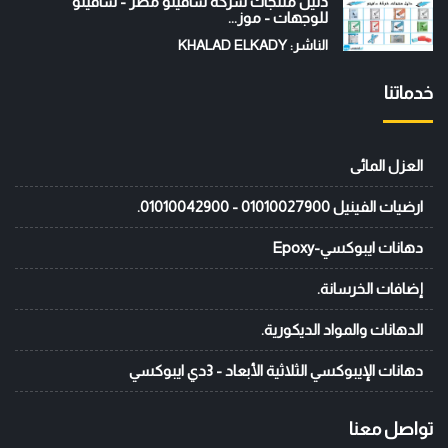
دليل منتجات شركة سافيتو مصر - سافيتو
للوجهات - موز...
الناشر: KHALAD ELKADY
خدماتنا
العزل المائى
ارضيات الفينيل 01010027900 - 01010042900.
دهانات ايبوكسي-Epoxy
إضافات الخرسانة.
الدهانات والمواد الديكورية.
دهانات الإيبوكسي الثلاثية الأبعاد - 3دي ايبوكسي
تواصل معنا