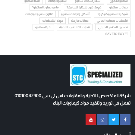
سافيتو معجون
أسعار منتجات سافيتو
سافيتو واجهات
لستة سافيتو
دهانات سافيتو
كم متر تفرد شيكارة السافيتو؟
ما هو دهان السافيتو؟
شيكاره السافيتو كام كيلو؟
أشكال واجهات سافيتو
كتالوج سافيتو للواجهات
تشطيبات وجهات المباني
دهانات خارجية
جودة التشطيبات
تحسين المظهر الخارجي
تقنيات التشطيب الحديثة
شركة سافيتو
SAVETO EGYPT
شركة المتخصص للتجارة والمقاولات اس تي سي 01010042900
تعمل في توريد وتنفيذ مواد كيماويات البناء