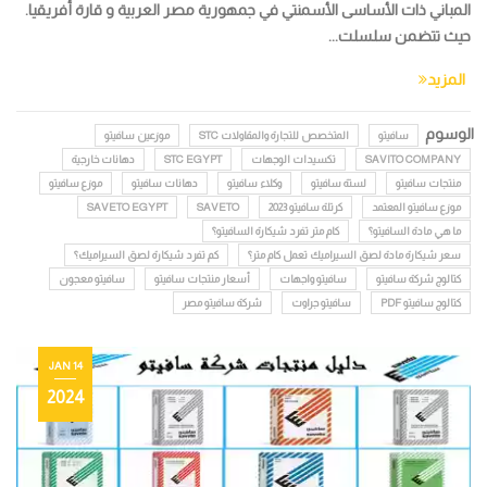
المباني ذات الأساسى الأسمنتي في جمهورية مصر العربية و قارة أفريقيا.
حيث تتضمن سلسلت...
المزيد
الوسوم
سافيتو
المتخصص للتجارة والمقاولات STC
موزعين سافيتو
SAVITO COMPANY
تكسيدات الوجهات
STC EGYPT
دهانات خارجية
منتجات سافيتو
لستة سافيتو
وكلاء سافيتو
دهانات سافيتو
موزع سافيتو
موزع سافيتو المعتمد
كرتلة سافيتو 2023
SAVETO
SAVETO EGYPT
ما هي مادة السافيتو؟
كام متر تفرد شيكارة السافيتو؟
سعر شيكارة مادة لصق السيراميك تعمل كام متر؟
كم تفرد شيكارة لصق السيراميك؟
كتالوج شركة سافيتو
سافيتو واجهات
أسعار منتجات سافيتو
سافيتو معجون
كتالوج سافيتو PDF
سافيتو جراوت
شركة سافيتو مصر
14 JAN
2024