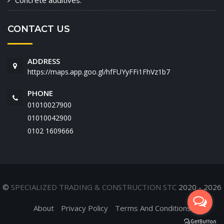
Concrete additives.
CONTACT US
ADDRESS
https://maps.app.goo.gl/hfFUYyFFi1FhVz1b7
PHONE
01010027900
01010042900
‭0102 1609666‬
©
SPECIALIZED TRADING & CONSTRUCTION STC
2020 - 2026
About
Privacy Policy
Terms And Conditions