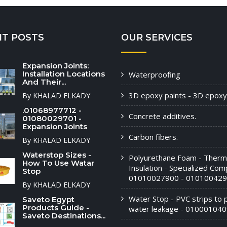
NT POSTS
OUR SERVICES
Expansion Joints:
Installation Locations
Waterproofing
And Their...
3D epoxy paints - 3D epoxy
By KHALAD ELKADY
.01068977712 -
Concrete additives.
01080029701 -
Expansion Joints
Carbon fibers.
By KHALAD ELKADY
Waterstop Sizes -
Polyurethane Foam - Therm
How To Use Watar
Insulation - Specialized Com
Stop
01010027900 - 01010042
By KHALAD ELKADY
Water Stop - PVC strips to 
Saveto Egypt
Products Guide -
water leakage - 010001040
Saveto Destinations...