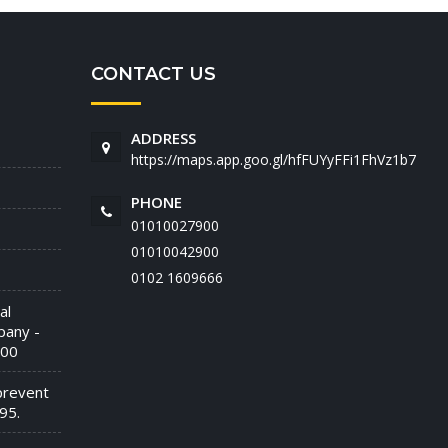
CONTACT US
ADDRESS
https://maps.app.goo.gl/hfFUYyFFi1FhVz1b7
PHONE
01010027900
01010042900
‭0102 1609666‬
al
pany -
900
prevent
95.