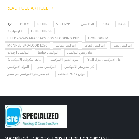
READ FULL ARTICLE
Tags
EPOXY
FLOOR
STCEGYPT
المتخصص
SIKA
BASF
ارضيات 3D
EPOFLOOR SF
HTTP://WWW.ARACOACM.COM/FLOORING.PHP
EPOFLOOR M
MONNELI EPOFLOOR E250
ايبوكسي ميتالك
ايبوكسي شفاف
ايبوكسي مصر
زينك ريتش ايبوكسي
ايبوكسي حوائط
ايبوكسي ارضيات
هل الايبوكسي يعزل الماء؟
مواد الحقن الايبوكسي
ما هي مكونات الايبوكسي؟
كم سعر متر الايبوكسي
ايبوكسي سعر
المواد الايبوكسي
دهانات EPOXY جوتن
كم سعر متر الايبوكسي في مصر
Specialized Trading & Construction Company (STC)