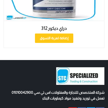
دراي ديكور 312
إضافة لعربة التسوق
شركة المتخصص للتجارة والمقاولات اس تي سي 01010042900
تعمل في توريد وتنفيذ مواد كيماويات البناء