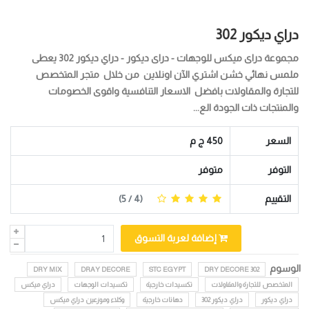
دراي ديكور 302
مجموعة دراى ميكس للوجهات - دراى ديكور - دراي ديكور 302 يعطى
ملمس نهائي خشن اشتري الآن اونلاين من خلال متجر المتخصص
للتجارة والمقاولات بافضل الاسعار التنافسية واقوى الخصومات
والمنتجات ذات الجودة الع...
السعر
450 ج م
التوفر
متوفر
التقييم
(
4
/ 5)
إضافة لعربة التسوق
الوسوم
DRY MIX
DRAY DECORE
STC EGYPT
DRY DECORE 302
المتخصص للتجارة والمقاولات
تكسيدات خارجية
تكسيدات الوجهات
دراي ميكس
دراي ديكور
دراي ديكور 302
دهانات خارجية
وكلاء وموزعين دراي ميكس