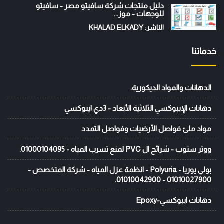
دليل منتجات شركة سافيتو مصر - سافيتو
للوجهات - موز...
الناشر: KHALAD ELKADY
خدماتنا
الدهانات والمواد الديكورية.
دهانات الإيبوكسي الثلاثية الأبعاد - 3دي ايبوكسي
مواد ملئ فواصل الأرضيات وفواصل التمدد
ووتر ستوب - شرائح ال PVC لمنع تسرب المياه - 01000104095.
بولي يوريا - Polyuria - انظمة عزل المياه - شركة المتخصص -
01010027900 - 01010042900.
دهانات ايبوكسي-Epoxy