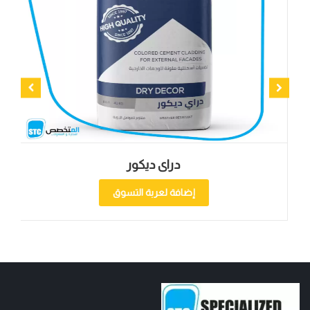
دراى ديكور
إضافة لعربة التسوق