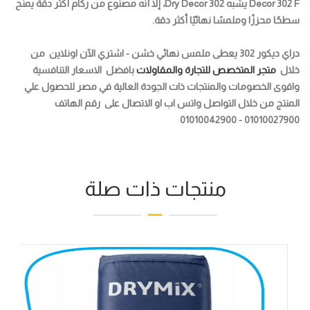
Decor 302 F يشبه Dry Decor 302، إلا أنه مصنوع من ركام أكثر دقة يمنح
سطحًا محززًا وملمسًا نهائيًا أكثر دقة.
دراي ديكور 302 يعطى ملمس نهائي خشن -
اشتري الآن اونلاين من
خلال
متجر المتخصص للتجارة والمقاولات
بافضل الاسعار التنافسية
واقوى الخصومات والمنتجات ذات الجودة العالية في مصر للحصول علي
المنتج من خلال التواصل واتس اب او الاتصال على رقم الهاتف
01010027900 - 01010042900
منتجات ذات صلة