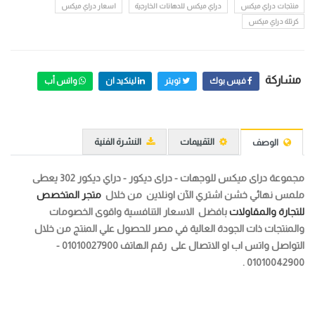
منتجات دراي ميكس
دراي ميكس للدهانات الخارجية
اسعار دراي ميكس
كرتلة دراي ميكس
مشاركة
فيس بوك
تويتر
لينكيد ان
واتس أب
التقييمات
النشرة الفنية
الوصف
مجموعة دراى ميكس للوجهات - دراى ديكور - دراي ديكور 302 يعطى
ملمس نهائي خشن
اشتري الآن اونلاين من خلال
متجر المتخصص
للتجارة والمقاولات
بافضل الاسعار التنافسية واقوى الخصومات
والمنتجات ذات الجودة العالية في مصر للحصول علي المنتج من خلال
التواصل واتس اب او الاتصال على رقم الهاتف 01010027900 -
01010042900 .