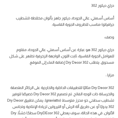
دراي ديكور 302
أساس أسمنتي، عالي الجودة، ديكور جاهز بألوان مختلطة (تشطيب
جرافياتو) مناسب للظروف الجوية القاسية.
وصف:
دراي ديكور 302 هو عبارة عن أساس أسمنتي، عالي الجودة، مقاوم
للعوامل الجوية القاسية، ثابت اللون، الواجهة الزخرفية تظهر على شكل
مسحوق. يتطلب Dry Decor 302 إضافة الماء إلى الموقع.
مزايا :
Dry Decor 302 مثاليًا للتطبيقات الداخلية والخارجية على الركائز الملصقة
والخرسانة ذات الوجه الفاتح. تم تصميم Dry Decor 302 خصيصًا لتوفير
تشطيب سطحي ذو محزز متوسط (graviatto). يمكن تطبيق Dry Decor
302 يدويًا أو عن طريق آلة الرش أو التيرولين لزيادة الإنتاجية وتجانس
الألوان. في هذه الحالة، سوف يعطي DryDEcor 302 سطحًا خشنًا. Dry