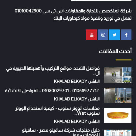
شركة المتخصص للتجارة والمقاولات اس تي سي 01010042900
تعمل في توريد وتنفيذ مواد كيماويات البناء
أحدث المقالات
فواصل التمدد: مواقع التركيب وأهميتها الحيوية في
ال...
الناشر: KHALAD ELKADY
.01068977712 - 01080029701 - الفواصل الانشائية
الناشر: KHALAD ELKADY
مقاسات الووتر ستوب - كيفية استخدام الووتر
ستوب Wat...
الناشر: KHALAD ELKADY
دليل منتجات شركة سافيتو مصر - سافيتو
للوجهات - موز...