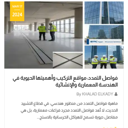
22 FEB
2024
.01068977712 - 01080029701 - الفواصل الانشائية
By
KHALAD ELKADY
ماهية فواصل التمد تُعرف فواصل التمدد "أو فواصل الحركة"
بأنها فراغات هندسية مصممة بدقة داخل الهيكل الإنشائي
لاستيعاب التغيرات الفيزيائية في أبعاد موا...
المزيد