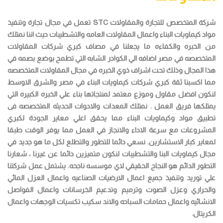
شركة المتخصص للتجارة والمقاولات STC تعمل في مجال تجارة وتنفيذ
مواد كيماويات البناء واعمال المقاولات العامه والتشطيبات حيث اننا نمتلك
من الخبره والكفاءه ما يجعلنا في مصاف كبري شركات المقاولات
المتخصصه في مصر اضافه الي الكوادر الشابه التي تطمح بوضع بصمه في
هذا المجال وذلك تحت اشراف ذوي الخبره في مجال المقاولات المتخصصه
مما اكسبنا ثقة كبري شركات كيماويات البناء في مصر والشرق الاوسط
لنكون افضل مقاول وموزع معتمد لمنتجاتها بناء علي الخبره الكبيره التي
يمتلكها فريق العمل . نمتلك المعدات والادوات الحديثه المتخصصه فى
تطبيق مواد وكيماويات البناء مما يحقق اعلي معاير الجودة لكبري
المشروعات مع سرعة الاداء والانجاز في العمل مما يوفر الوقت طبقا
لمعاير كبار الاستشارين. نسعي دائما للتطور والتطلع لكل ما هو جديد في
مجال كيماويات البنا والتشطيبات لنكون متميزين دائما عن غيرنا ، شعارنا
التطور الدائم هو النجاح الحقيقي لاي موسسه ناجحه. يشتمل عمل شركتنا
علي توريد وتنفيذ جميع اعمال الارضيات الصناعيه واعمال العزل المائي
والحراري وعزل الصوت وترميم وتدعيم الخرسانات واعمال الفواصل
الانشائيه واعمال حمامات السباحه والاند سكيب تكسيات الوجهات واعمال
الكريتال.