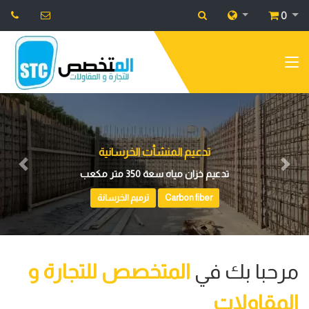
0
هيئة قناة السويس
Previous
Next
ارضيات فينيل وايبوكسي
انظمة الارضيات
Flooring Systems
مرحبا بك في
المتخصص للتجارة و
المقاولات