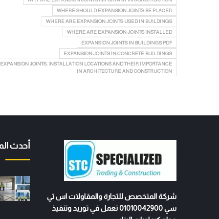
WHERE SHOULD EXPANSION JOINTS BE PLACED
WHERE ARE EXPANSION JOINTS USED IN BUILDINGS
WHERE ARE EXPANSION JOINTS INSTALLED
EXPANSION JOINTS IN BUILDINGS PDF
EXPANSION JOINTS IN CONCRETE BUILDINGS
EXPANSION JOINTS: INSTALLATION LOCATIONS AND THEIR IMPORTANCE
IN ARCHITECTURE AND CONSTRUCTION
أحدث الم
شركة المتخصص للتجارة والمقاولات اس تي
سي 01010042900 تعمل في توريد وتنفيذ