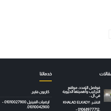
قالات
خدماتنا
فواصل التمدد: مواقع
التركيب وأهميتها الحيوية
كاربون فايبر.
في ال...
ارضيات الفينيل 01010027900 -
الناشر: KHALAD ELKADY
01010042900.
.01068977712 -