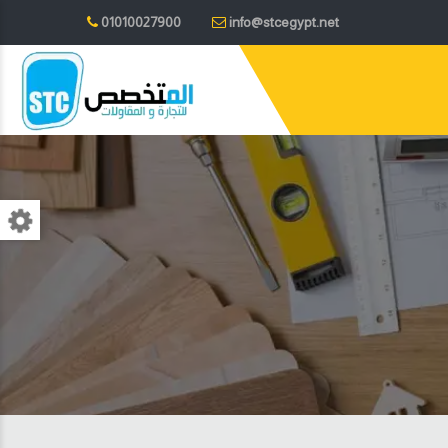
01010027900
info@stcegypt.net