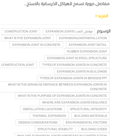
مفاصل حيوية تسمح للهياكل الخرسانية بالاستج...
المزيد
الوسوم
فواصل التمدد EXPANSION JOINTS
CONSTRUCTION JOINT
WHAT IS THE EXPANSION JOINT
EXPANSIONJOINTINSTALLATION
EXPANSION JOINT IN CONCRETE
EXPANSION JOINT DETAIL
RUBBER EXPANSION JOINT
EXPANSION JOINT IN STEEL STRUCTURE
CONSTRUCTION JOINT
TYPES OF EXPANSION JOINTS IN CONCRETE
EXPANSION JOINTS IN BUILDINGS
TYPES OF EXPANSION JOINTS IN BRIDGES PPT
WHAT IS THE MINIMUM DISTANCE BETWEEN EXPANSION JOINTS IN
CONCRETE
WHAT IS THE PURPOSE OF EXPANSION JOINTS IN CONCRETE
WHERE ARE EXPANSION JOINTS REQUIRED
INSTALLATION LOCATIONS
STRUCTURAL INTEGRITY
THERMAL EXPANSION
BUILDING MATERIALS
DESIGN CONSIDERATIONS
ENVIRONMENTAL FACTORS
STRUCTURAL STABILITY
BUILDING CODES
WHY ARE EXPANSION JOINTS IMPORTANT IN CONSTRUCTION