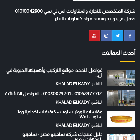
شركة المتخصص للتجارة والمقاولات اس تي سي 01010042900
تعمل في توريد وتنفيذ مواد كيماويات البناء
أحدث المقالات
فواصل التمدد: مواقع التركيب وأهميتها الحيوية في
ال...
الناشر: KHALAD ELKADY
.01068977712 - 01080029701 - الفواصل الانشائية
الناشر: KHALAD ELKADY
مقاسات الووتر ستوب - كيفية استخدام الووتر
ستوب Wat...
الناشر: KHALAD ELKADY
دليل منتجات شركة سافيتو مصر - سافيتو
للوجهات - موز...