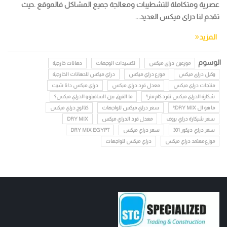
عصرية ومتكاملة للتشطيبات ومعالجة جميع المشاكل فالموقع .حيث
تقدم لنا دراى ميكس العديد...
المزيد
الوسوم
موزعين دراى ميكس
تكسيدات الوجهات
دهانات خارجية
وكيل دراى ميكس
موزع دراي ميكس
دراي ميكس للدهانات الخارجية
منتجات دراي ميكس
معدل فرد دراي ميكس
دراي ميكس داتا شيت
شكارة الدراي ميكس تفرد كام متر؟
ما الفرق بين السافيتو و الدراي ميكس؟
ما هو ال DRY MIX؟
سعر دراي ميكس للواجهات
كتالوج دراي ميكس
سعر شيكارة دراي بروف
معدل فرد الدراي ميكس
DRY MIX
سعر دراي ديكور 301
سعر دراي ميكس
DRY MIX EGYPT
موزع معتمد دراي ميكس
دراي ميكس للواجهات