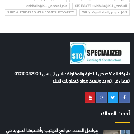
المتخصص للتجارة والمقاولات STC EGYPT
متجر المتخصص للتجارة والمقاولات
افضل موردين المواد الايبوكسية 2023
SPECIALIZED TRADING & CONSTRUCTION STC
شركة المتخصص للتجارة والمقاولات اس تي سي 01010042900
تعمل في توريد وتنفيذ مواد كيماويات البناء
أحدث المقالات
فواصل التمدد: مواقع التركيب وأهميتها الحيوية في