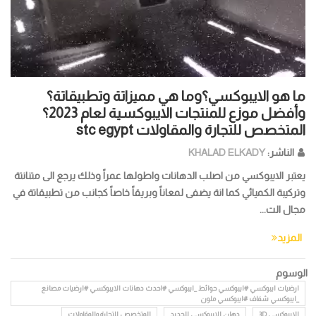
ما هو الايبوكسي؟وما هي مميزاتة وتطبيقاتة؟
وأفضل موزع للمنتجات الايبوكسية لعام 2023؟
المتخصص للتجارة والمقاولات stc egypt
الناشر:
KHALAD ELKADY
يعتبر الايبوكسي من اصلب الدهانات واطولها عمراً وذلك يرجع الى متنانتة
وتركيبة الكميائي كما انة يضفى لمعاناً وبريقاً خاصاً كجانب من تطبيقاتة في
مجال الت...
المزيد
الوسوم
ارضيات ايبوكسي #ايبوكسي حوائط _ايبوكسي #احدث دهانات الايبوكسي #ارضيات مصانع
_ايبوكسي شفاف #ايبوكسي ملون
الايبوكسي 3D
دهان الايبوكسي للحديد
المتخصص للتجارة والمقاولات