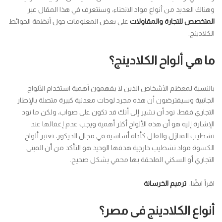
وهناك العديد من أنواع مواد الانحناء، وسنتعرف في هذا المقال عبر
المتخصص للتجارة والمقاولات
على بعض المعلومات حول أنظمة الحوائط
الكلادينج.
ما هي ألواح الكلادينج؟
بالنسبة لمعظم الأشخاص الذين لا يفهمون أهمية استخدام الألواح
الجانبية وسيفترضون أن هذه مجرد لوحات معدنية كبيرة متصلة بالإطار
التجاري فقط، نود أن نشير إلى أنك قد تكون على صواب، ولكن ما نود
الإشارة إليه هو أن هذه الألواح أكثر أهمية ويجب عدم إغفالها عند
تشطيب المنازل والفلل كأداة أساسية في مجال الديكور، تعتبر ألواح
الكسوة مواد تشطيب خارجية هدفها الوحيد هو التأكد من أن المبنى
التجاري أو السكني الملحقة بها محمي بشكل صحيح.
اقرأ ايضًا:
ترميم الخرسانة
أنواع الكلادينج فى مصر؟