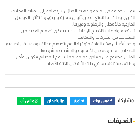
يتم استخدامه في زخرفة واجهات المنازل، بالإضافة إلى لافتات المحلات
الكبرى، وذلك لما تتمتع به من ألوان مميزة وبريق، ولا تتأثر بالعوامل
الخارجية كالأمطار والرطوبة وغيرها.
تستخدم واجهات كلادينج للإعلانات حيث يمكن تصميم العديد من
المشاهد في الشركات والمكاتب.
ونجد أيضًا أن هذه المادة متوفرة اليوم بتصميم مختلف ومميز في تصاميم
المطابخ المصنوعة من الألمنيوم والخشب محشو بها.
الطلاء مصنوع من معادن خفيفة، مما يسمح للمصانع بتكوين وأداء
وظائف مختلفة، بما في ذلك الأشكال ثلاثية الأبعاد.
مشاركة
فيس بوك
تويتر
لينكيد ان
واتس أب
-
التعليقات