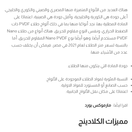
هناك العديد من الأنواع المتميزة منها المصري والصيني والكوري والخليجي،
أعلى جودة هي الكورية والخليجية، وأقل جودة هي الصينية، اعتمادًا على
المادة المطلية بها، نجد أنواعًا منها بما في ذلك ألواح طلاء PVDF ذات
الضغط الحراري، ونفس النوع مقاوم للحريق، هناك أنواع من طلاء Nano
PVDF مستخدم أيضًا، وهو أيضًا نوع Nano PVDF المقاوم للحريق، أما
بالنسبة لسعر متر الطلاء لعام 2021 في مصر، فيمكن أن يختلف حسب
عدد من الأشياء، منها:
جودة المادة التي يتكون منها الطلاء.
النسبة المئوية لمواد الطلاء الموجودة على الألواح.
حسب الصانع أو المستورد للمواد الاولية.
اعتمادًا على مكان نقل الألواح الجانبية.
اقرا ايضًا:
مارموكس بورد
مميزات الكلادينج