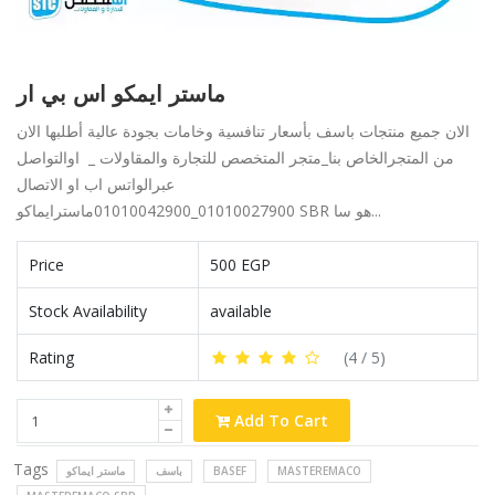
ماستر ايمكو اس بي ار
الان جميع منتجات باسف بأسعار تنافسية وخامات بجودة عالية أطلبها الان
من المتجرالخاص بنا_متجر المتخصص للتجارة والمقاولات _ اوالتواصل
عبرالواتس اب او الاتصال
01010027900_01010042900ماسترايماكوSBR هو سا...
Price
500 EGP
Stock Availability
available
Rating
(
4
/ 5)
Add To Cart
Tags
ماستر ايماكو
باسف
BASEF
MASTEREMACO