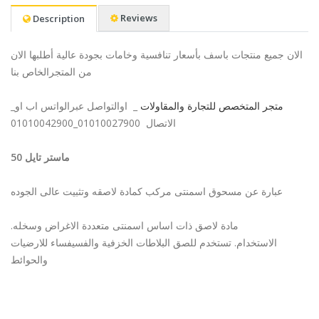
Reviews
Description
الان جميع منتجات باسف بأسعار تنافسية وخامات بجودة عالية أطلبها الان
من المتجرالخاص بنا
_
_ اوالتواصل عبرالواتس اب او
متجر المتخصص للتجارة والمقاولات
الاتصال 01010027900_01010042900
ماستر تايل 50
عبارة عن مسحوق اسمنتى مركب كمادة لاصقه وتثبيت عالى الجوده
.مادة لاصق ذات اساس اسمنتى متعددة الاغراض وسخله
الاستخدام. تستخدم للصق البلاطات الخزفية والفسيفساء للارضيات
والحوائط