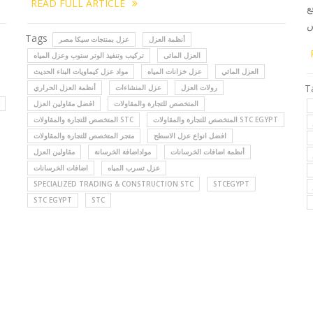
READ FULL ARTICLE
ع
Tags
أنظمة العزل
عزل بمنتجات سيكا مصر
العزل المائى
تركيب وتنفيذ الوتر ستوب وعزل المياه
العزل المائي
عزل خزانات المياه
مواد عزل كيماويات البناء الحديث
T
رولات العزل
عزل المنشاءات
أنظمة العزل الحراري
المتخصص للتجارة والمقاولات
افضل مقاولين العزل
المتخصص للتجارة والمقاولات STC EGYPT
المتخصص للتجارة والمقاولات STC
افضل انواع عزل الاسطح
متجر المتخصص للتجارة والمقاولات
أنظمة اضافات الخرسانات
مواداضافة الخرسانة
مقاولين العزل
عزل تسرب المياه
اضافات الخرسانات
SPECIALIZED TRADING & CONSTRUCTION STC
STCEGYPT
STC EGYPT
STC