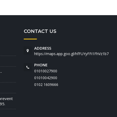
CONTACT US
ADDRESS
https://maps.app.goo.gl/hfFUYyFFi1FhVz1b7
PHONE
01010027900
-
01010042900
‭0102 1609666‬
prevent
95.