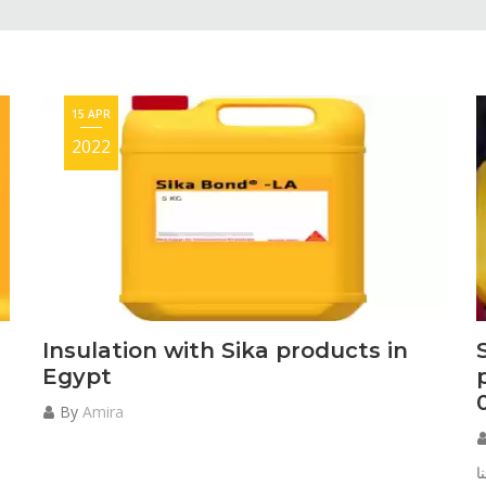
15 APR
2022
Insulation with Sika products in
Egypt
By
Amira
ا