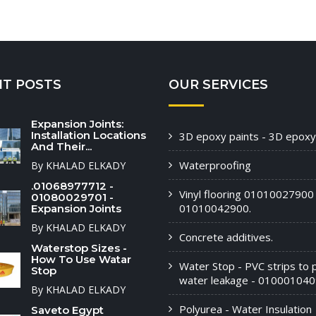
NT POSTS
OUR SERVICES
Expansion Joints:
Installation Locations
3D epoxy paints - 3D epoxy
And Their...
Waterproofing
By KHALAD ELKADY
.01068977712 -
Vinyl flooring 01010027900 
01080029701 -
01010042900.
Expansion Joints
By KHALAD ELKADY
Concrete additives.
Waterstop Sizes -
How To Use Watar
Water Stop - PVC strips to 
Stop
water leakage - 010001040
By KHALAD ELKADY
Polyurea - Water Insulation
Saveto Egypt