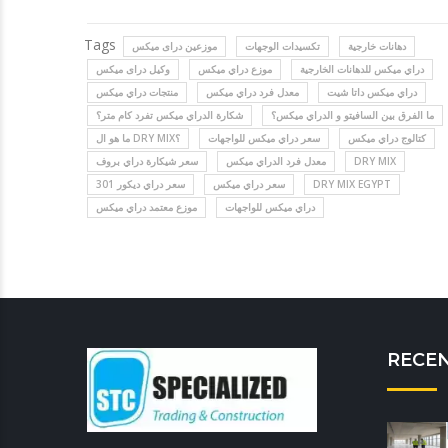
Tags
دهانات خارجية
تكسيدات الوجهات
موزعين دراى ميكس
دراي ميكس للدهانات الخارجية
موزع دراي ميكس
وكيل دراى ميكس
دراي ميكس داتا شيت
معدل فرد دراي ميكس
منتجات دراي ميكس
ما الفرق بين السافيتو و الدراي ميكس؟
شكارة الدراي ميكس تفرد كام متر؟
كتالوج دراي ميكس
سعر دراي ميكس للواجهات
ما هو ال DRY MIX؟
سعر شيكارة دراي بروف
معدل فرد الدراي ميكس
DRY MIX
سعر دراي ديكور 301
سعر دراي ميكس
DRY MIX EGYPT
دراي ميكس للواجهات
موزع معتمد دراي ميكس
RECE