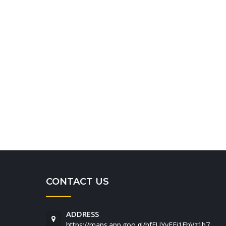
CONTACT US
ADDRESS
https://maps.app.goo.gl/hfFUYyFFi1FhVz1b7