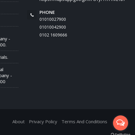
PHONE
01010027900
01010042900
‭0102 1609666‬
any -
00.
als.
al
pany -
900
About
Privacy Policy
Terms And Conditions