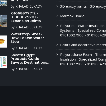
3D epoxy paints - 3D epoxy
By KHALAD ELKADY
.01068977712 -
Marmox Board
01080029701 -
Expansion Joints
Polyurea - Water Insulation
By KHALAD ELKADY
Systems - Specialized Comp
Waterstop Sizes -
01010027900 - 010100429
How To Use Watar
Stop
Paints and decorative materi
By KHALAD ELKADY
Polyurethane Foam - Therm
Saveto Egypt
Products Guide -
Insulation - Specialized Com
Saveto Destinations...
01010027900 - 01010042
By KHALAD ELKADY