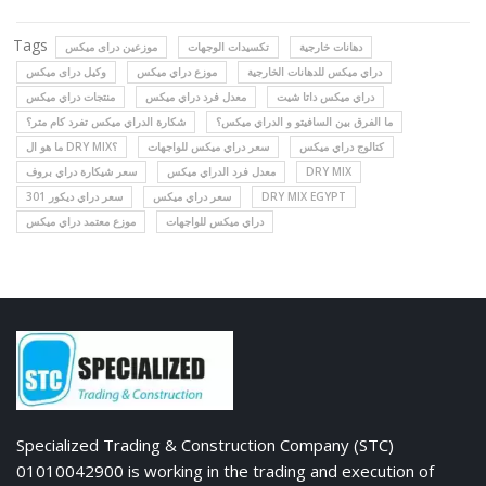
Tags
دهانات خارجية
تكسيدات الوجهات
موزعين دراى ميكس
دراي ميكس للدهانات الخارجية
موزع دراي ميكس
وكيل دراى ميكس
دراي ميكس داتا شيت
معدل فرد دراي ميكس
منتجات دراي ميكس
ما الفرق بين السافيتو و الدراي ميكس؟
شكارة الدراي ميكس تفرد كام متر؟
كتالوج دراي ميكس
سعر دراي ميكس للواجهات
ما هو ال DRY MIX؟
سعر شيكارة دراي بروف
معدل فرد الدراي ميكس
DRY MIX
سعر دراي ديكور 301
سعر دراي ميكس
DRY MIX EGYPT
دراي ميكس للواجهات
موزع معتمد دراي ميكس
Specialized Trading & Construction Company (STC)
01010042900 is working in the trading and execution of