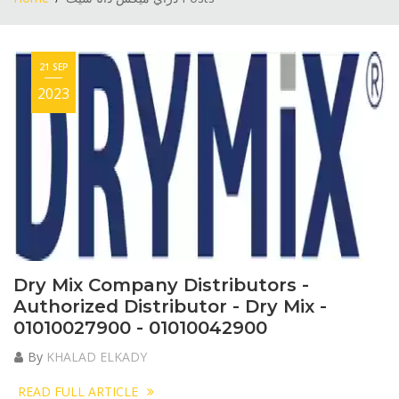
21 SEP
2023
Dry Mix Company Distributors -
Authorized Distributor - Dry Mix -
01010027900 - 01010042900
By
KHALAD ELKADY
READ FULL ARTICLE