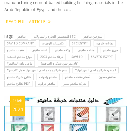
manufacturing cement-based building finishing materials in the
Arab Republic of Egypt and the co...
READ FULL ARTICLE
Tags
موزعين سافيتو
المتخصص للتجارة والمقاولات STC
سافيتو
SAVITO COMPANY
تكسيدات الوجهات
STC EGYPT
دهانات خارجية
موزع سافيتو
دهانات سافيتو
وكلاء سافيتو
لستة سافيتو
منتجات سافيتو
موزع سافيتو المعتمد
كرتلة سافيتو 2023
SAVETO
SAVETO EGYPT
كام متر تفرد شيكارة السافيتو؟
ما هي مادة السافيتو؟
كم تفرد شيكارة لصق السيراميك؟
سعر شيكارة مادة لصق السيراميك تعمل كام متر؟
سافيتو معجون
أسعار منتجات سافيتو
سافيتو واجهات
كتالوج شركة سافيتو
شركة سافيتو مصر
سافيتو جراوت
كتالوج سافيتو PDF
14 JAN
2024