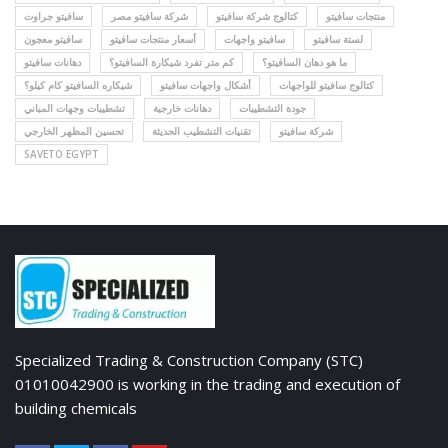
منتجات سافيتو
كتالوج شركة سافيتو
شركة سافيتو مصر
سافيتو جراوت
لستة سافيتو
سافيتو واجهات
أسعار منتجات سافيتو
سافيتو معجون
ما هو دهان السافيتو؟
كم متر تفرد شيكارة السافيتو؟
دهانات سافيتو
كتالوج سافيتو للواجهات
أشكال واجهات سافيتو
شيكاره السافيتو كام كيلو؟
جودة التشطيبات
دهانات خارجية
تشطيبات وجهات المباني
شركة سافيتو
تقنيات التشطيب الحديثة
تحسين المظهر الخارجي
SAVETO EGYPT
Specialized Trading & Construction Company (STC)
01010042900 is working in the trading and execution of
building chemicals