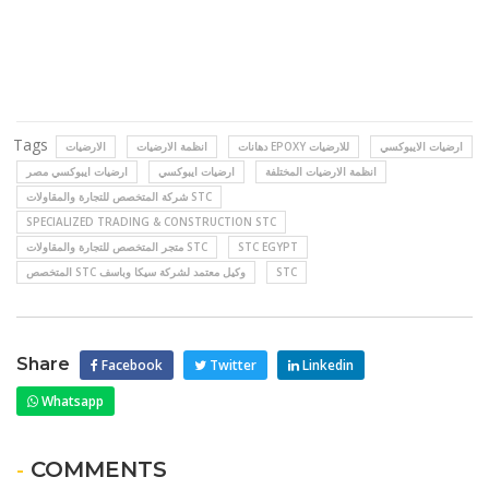
Tags
ارضيات الايبوكسي
دهانات EPOXY للارضيات
انظمة الارضيات
الارضيات
انظمة الارضيات المختلفة
ارضيات ايبوكسي
ارضيات ايبوكسي مصر
شركة المتخصص للتجارة والمقاولات STC
SPECIALIZED TRADING & CONSTRUCTION STC
STC EGYPT
متجر المتخصص للتجارة والمقاولات STC
STC
المتخصص STC وكيل معتمد لشركة سيكا وباسف
Share
Facebook
Twitter
Linkedin
Whatsapp
- COMMENTS