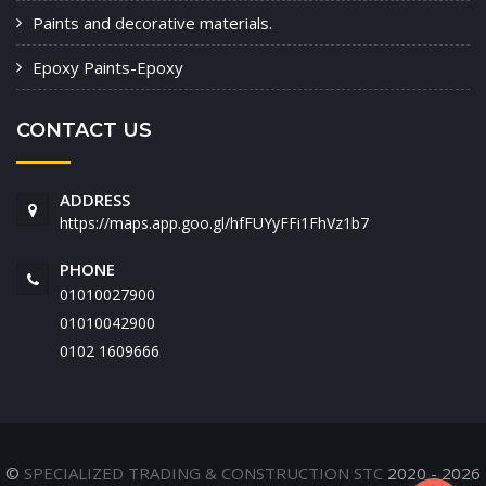
Paints and decorative materials.
Epoxy Paints-Epoxy
CONTACT US
ADDRESS
https://maps.app.goo.gl/hfFUYyFFi1FhVz1b7
PHONE
01010027900
01010042900
‭0102 1609666‬
©
SPECIALIZED TRADING & CONSTRUCTION STC
2020 - 2026