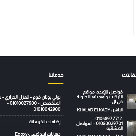
قالات
خدماتنا
فواصل التمدد: مواقع
التركيب وأهميتها الحيوية
بولي يوثان فوم - العزل الحراري -
في ال...
المتخصص - 01010027900 -
01010042900
الناشر: KHALAD ELKADY
.01068977712 -
إضافات الخرسانة.
01080029701 - الفواصل
الانشائية
دهانات ايبوكسي-Epoxy