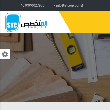
01010027900
info@stcegypt.net