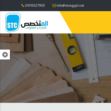
01010027900
info@stcegypt.net