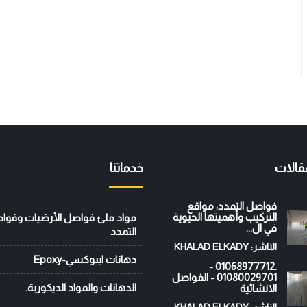
قالات
خدماتنا
فواصل التمدد: مواقع
التركيب وأهميتها الحيوية
مواد ملئ فواصل الأرضيات وفوا
في ال...
التمدد
الناشر: KHALAD ELKADY
دهانات ايبوكسي-Epoxy
.01068977712 -
01080029701 - الفواصل
الدهانات والمواد الديكورية.
الانشائية