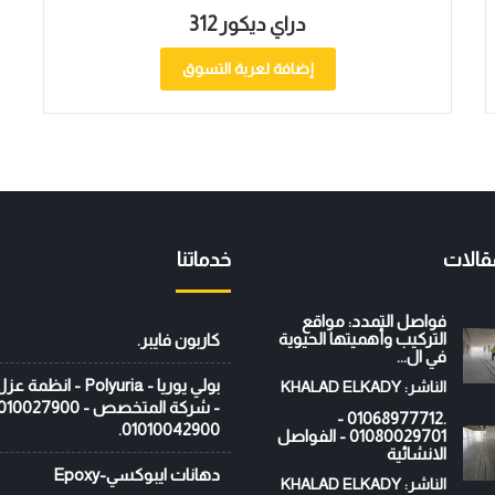
دراي ديكور 312
إضافة لعربة التسوق
قالات
خدماتنا
فواصل التمدد: مواقع
التركيب وأهميتها الحيوية
كاربون فايبر.
في ال...
بولي يوريا - Polyuria - ان
الناشر: KHALAD ELKADY
.01068977712 -
01010042900.
01080029701 - الفواصل
الانشائية
دهانات ايبوكسي-Epoxy
الناشر: KHALAD ELKADY