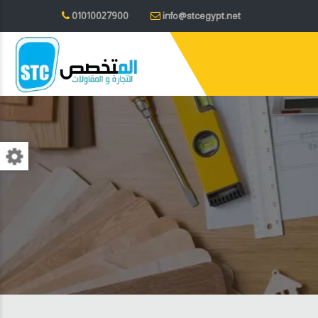
01010027900
info@stcegypt.net