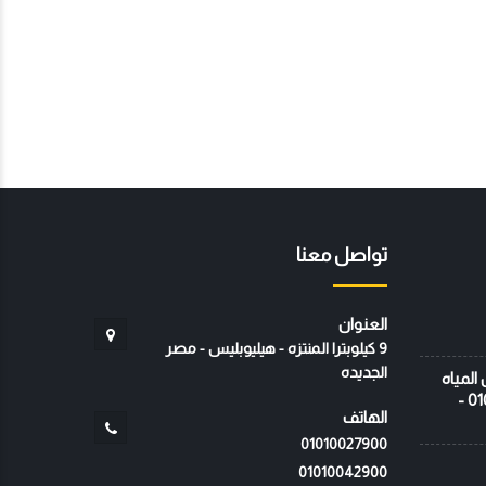
تواصل معنا
العنوان
9 كيلوبترا المنتزه - هيليوبليس - مصر
الجديده
ظمة عزل المياه
- شركة المتخصص - 01010027900 -
الهاتف
01010027900
01010042900