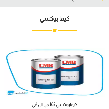
كيما بوكسي
كيمابوكسي 165 جي ال ڤي