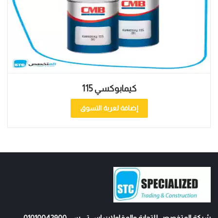
كيمابوكسي 115
إضافة لعربة التسوق
شركة المتخصص للتجارة والمقاولات اس تي سي 01010042900