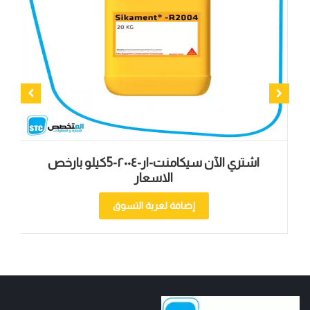
اشتري الآن سيكامنت-ار-۲۰۰٤-5كيلو بارخص
الاسعار
إضافة لعربة التسوق