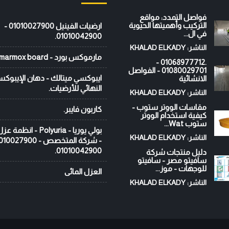
فواصل التمدد: مواقع
التركيب وأهميتها الحيوية
ارضيات الفينيل 01010027900 -
في ال...
01010042900.
الناشر: KHALAD ELKADY
مارموكس بورد - marmox board
.01068977712 -
01080029701 - الفواصل
ايبوكسي ميتالك - دهان الإيبوك
الانشائية
النهائي للأرضيات.
الناشر: KHALAD ELKADY
مقاسات الووتر ستوب -
كاربون فايبر.
كيفية استخدام الووتر
ستوب Wat...
بولي يوريا - Polyuria - ان
الناشر: KHALAD ELKADY
01010042900.
دليل منتجات شركة
سافيتو مصر - سافيتو
للوجهات - موز...
العزل المائى
الناشر: KHALAD ELKADY