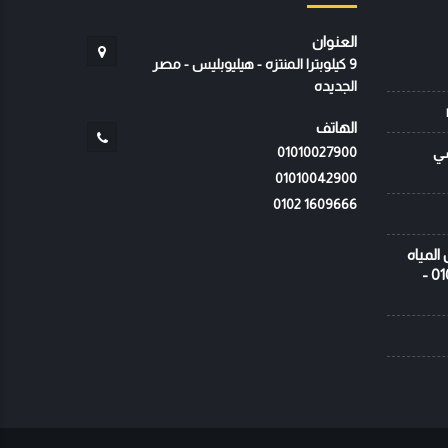
العنوان
9 كيلوبترا المنتزه - هيليوبليس - مصر
الجديده
الهاتف
سي
01010027900
01010042900
‭0102 1609666‬
ظمة عزل المياه
- شركة المتخصص - 01010027900 -