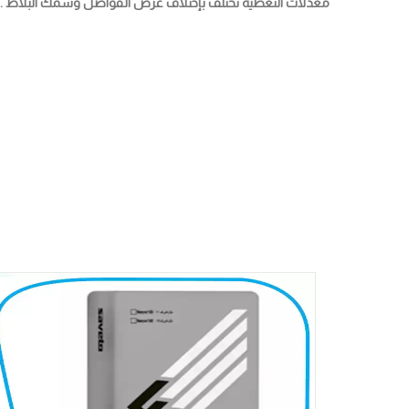
معدلات التغطية تختلف بإختلاف عرض الفواصل وسمك البلاط .