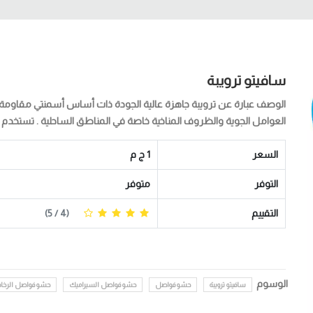
سافيتو ترويبة
الوصف عبارة عن ترويبة جاهزة عالية الجودة ذات أساس أسمنتي مقاومة 
العوامل الجوية والظروف المناخية خاصة في المناطق الساحلية . تستخدم ل
السعر
1 ج م
التوفر
متوفر
التقييم
(
4
/ 5)
الوسوم
سافيتو ترويبة
حشو فواصل
حشو فواصل السيراميك
حشو فواصل الرخام