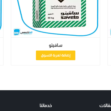
 1020
سافيتو
 التسوق
إضافة لعربة التسوق
قالات
خدماتنا