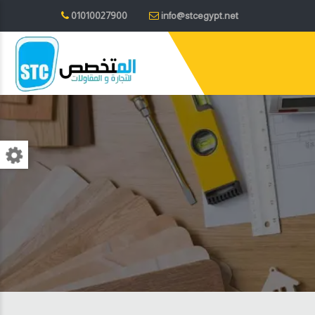
01010027900
info@stcegypt.net