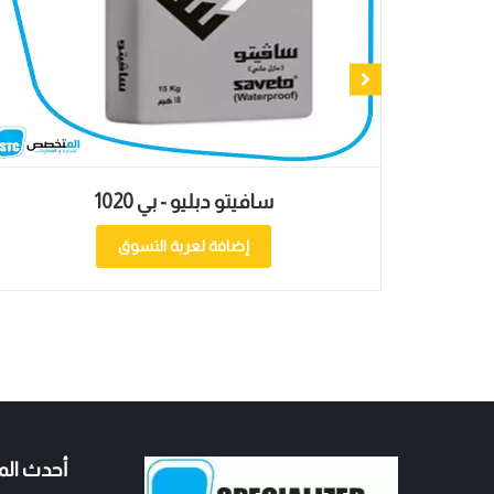
 دبليو بي 1045
سافيتو دبليو - بي
افة لعربة التسوق
إضافة لعربة
أحدث الم