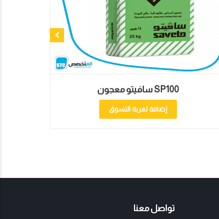
سافيتو معجون SP100
إضافة لعربة التسوق
تواصل معنا