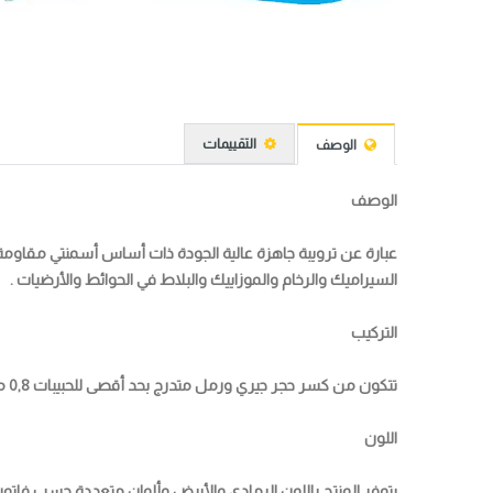
التقييمات
الوصف
الوصف
عبارة عن ترويبة جاهزة عالية الجودة ذات أساس أسمنتي مقاومة
السيراميك والرخام والموزاييك والبلاط في الحوائط والأرضيات .
التركيب
تتكون من كسر حجر جيري ورمل متدرج بحد أقصى للحبيبات 0,8 مم وإضافات خاصة لتحسين القوام والإلتصاق والقابلية للتشغيل على جميع الأسطح .
اللون
يتوفر المنتج باللون الرمادي والأبيض وألوان متعددة حسب فاتورة