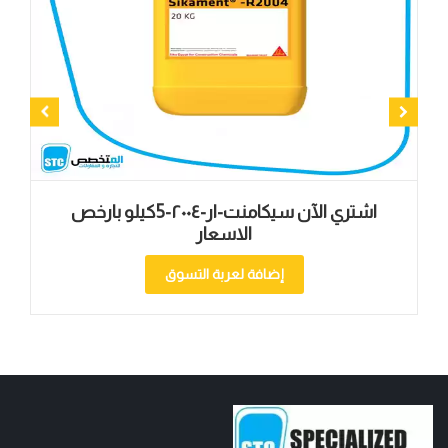
اشتري الآن سيكامنت-ار-۲۰۰٤-5كيلو بارخص
الاسعار
إضافة لعربة التسوق