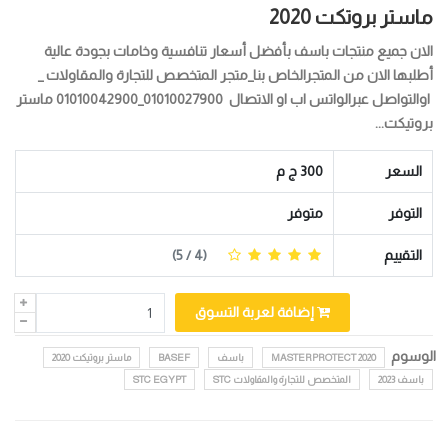
ماستر بروتكت 2020
الان جميع منتجات باسف بأفضل أسعار تنافسية وخامات بجودة عالية
أطلبها الان من المتجرالخاص بنا_متجر المتخصص للتجارة والمقاولات _
اوالتواصل عبرالواتس اب او الاتصال 01010027900_01010042900 ماستر
بروتيكت...
السعر
300 ج م
التوفر
متوفر
التقييم
(
4
/ 5)
إضافة لعربة التسوق
الوسوم
MASTERPROTECT 2020
باسف
BASEF
ماستر بروتيكت 2020
باسف 2023
المتخصص للتجارة والمقاولات STC
STC EGYPT