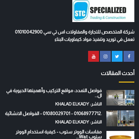
شركة المتخصص للتجارة والمقاولات اس تي سي 01010042900
تعمل في توريد وتنفيذ مواد كيماويات البناء
أحدث المقالات
فواصل التمدد: مواقع التركيب وأهميتها الحيوية في
ال...
الناشر: KHALAD ELKADY
.01068977712 - 01080029701 - الفواصل الانشائية
الناشر: KHALAD ELKADY
مقاسات الووتر ستوب - كيفية استخدام الووتر
ستوب Wat...