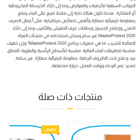
الجوانب السفلية للأرضيات والعوارض وما إلى ذلك. الخرسانة المخروطية
أو المتناثرة. عندما تكون هناك حاجة إلى ملاط ​​منيع عالي البناء يتمتع
بمقاومة كيميائية ممتازة وأقصى خصائص ميكانيكية، مثل أعمال الصرف
الصحي وإصلاح الجسور وبطانات غرف التفتيش والأنابيب وما إلى ذلك.
MasterProtect 2020
غير سام ويمكن استخدامه في منشآت المياه
الصالحة للشرب. ما هي مميزات برنامج MasterProtect 2020؟ وزن خفيف.
مناسبة لتطبيقات البناء العالية. مناسبة للأسطح الرأسية والعلوية، التصاق
جيد وعلاج تحت الظروف الرطبة. مقاومة كيميائية ممتازة. غير سامة.
تمديد عمر الوعاء ووقت العمل. حرارة منخفضة.
منتجات ذات صلة
تخفيض