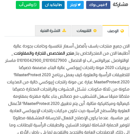
مشاركة
فيس بوك
تويتر
لينكيد ان
واتس أب
التقييمات
النشرة الفنية
الوصف
الان جميع منتجات باسف بأفضل أسعار تنافسية وخامات بجودة عالية
أطلبها الان من المتجرالخاص بنا_
متجر المتخصص للتجارة والمقاولات
_
اوالتواصل عبرالواتس اب او الاتصال 01010027900_01010042900
ماستر
بروتيكت 2020
مونة راتنجات إيبوكسي عالية البناء، مصممة خصيصًا
للتطبيقات الرأسية والعلوية
كيف يعمل برنامج MasterProtect 2020؟
MasterProtect 2020 عبارة عن مونة راتنجات إيبوكسي خالية من المذيبات
مكونة من ثلاثة مكونات. تشكل الحشوات والراتنجات المختارة خصيصًا
ملاطًا منيعًا سهل التشطيب مع خصائص بناء عالية مقترنة بمقاومة
كيميائية وميكانيكية مثالية. أين يتم تطبيق
MasterProtect 2020؟
الأعمال
العلوية والأسطح الرأسية حيث تكون مركبات راتنجات الإيبوكسي العادية
غير مناسبة. عندما يكون الإصلاح الفعال للخرسانة المتشققة مطلوبًا
لتوفير الحماية الشاملة لفولاذ التسليح، والطبقات الرأسية للبطانات، وما
إلى ذلك. الإصلاحات العامة والتجديد والتقديم لما يلي: باطن الأرض.