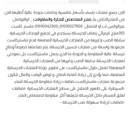
الان جميع منتجات باسف بأسعار تنافسية وخامات بجودة عالية أطلبها الان
من المتجرالخاص بنا_
متجر المتخصص للتجارة والمقاولات
_ اوالتواصل
عبرالواتس اب او الاتصال 01010027900_01010042900
ماستر كاست
355
منتج كيميائي يضاف للخرسانة يستخدم في تجميع الوحدات الخرسانية
سابقة الصب وغيرها من المنتجات الخرسانية المصنعة
قدم ماستركاست
مجموعة واسعة من منتجات تحسين الخرسانة، يتم صناعتها خصيصاً لإنتاج
خرسانة عالية المقاومة و الجودة.
ما الذي يجعل ماستركاست حل نموذجي
لمنتجات الخرسانة سابقة الصب وغيرها من المنتجات الخرسانية
المصنعة؟
تعمل حلول
ماستركاست
على تطوير جودة المنتجات الخرسانية
المصنعة، مما يؤدي إلى زيادة كفاءة الانتاج، و توفير الوقت والمال
تتكون
مجموعة منتجات
ماستركاست
:
ضافات زيادة مقاومة الخرسانة للماء
-
السيطرة على ظهور الاملاح على سطح المنتجات الخرسانية -
اضافات
لغلق المسام داخل الخرسانة لجعلها أكثر مقاومة لامتصاص الماء
-
اضافات لزيادة سهولة صب الخرسانة -