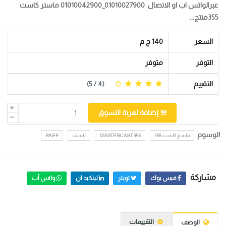
عبرالواتس اب او الاتصال 01010027900_01010042900 ماستر كاست
355منتج...
السعر
140 ج م
التوفر
متوفر
التقييم
(
4
/ 5)
إضافة لعربة التسوق
الوسوم
ماستر كاست 355
MASTERCAST 355
باسف
BAEF
مشاركة
فيس بوك
تويتر
لينكيد ان
واتس أب
التقييمات
الوصف