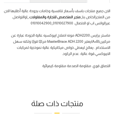
الان جميع منتجات باسف بأسعار تنافسية وخامات بجودة عالية أطلبها الان
من المتجرالخاص بنا_
متجر المتخصص للتجارة والمقاولات
_اوالتواصل
عبرالواتس اب او الاتصال 01010027900_01010042900
ماستر برايس ADH2200
مونه اصلاح ايبوكسيه عالية الجودة
عبارة عن
مركبين(A+B)
يعتبر
MasterBrace ADH 2200
مركبًا قويًا ولكنه سهل
الاستخدام .
يعالج ليعطي خواص ميكانيكية عالية نموذجية لمركبات
الايبوكسي.ق
وة عالية. عدم الركود.
التصاق قوي. مقاومة الصدمة مقاومة كيميائية
منتجات ذات صلة