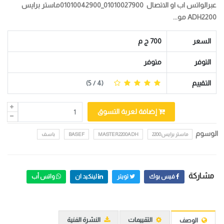
عبرالواتس اب او الاتصال 01010027900_01010042900ماستر برايس
ADH2200 مو...
السعر
700 ج م
التوفر
متوفر
التقييم
(
4
/ 5)
إضافة لعربة التسوق
الوسوم
ماستر برايس2200
MASTER2200ADH
BASEF
باسف
مشاركة
فيس بوك
تويتر
لينكيد ان
واتس أب
التقييمات
النشرة الفنية
الوصف