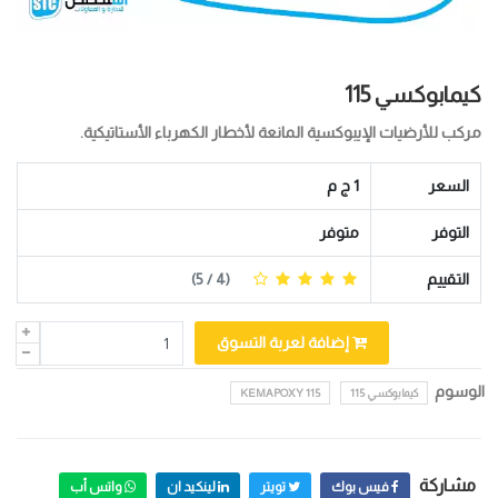
كيمابوكسي 115
مركب للأرضيات الإيبوكسية المانعة لأخطار الكهرباء الأستاتيكية.
السعر
1 ج م
التوفر
متوفر
التقييم
(
4
/ 5)
إضافة لعربة التسوق
الوسوم
كيمابوكسي 115
KEMAPOXY 115
مشاركة
فيس بوك
تويتر
لينكيد ان
واتس أب