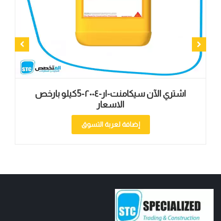
اشتري الآن سيكامنت-ار-۲۰۰٤-5كيلو بارخص
الاسعار
إضافة لعربة التسوق