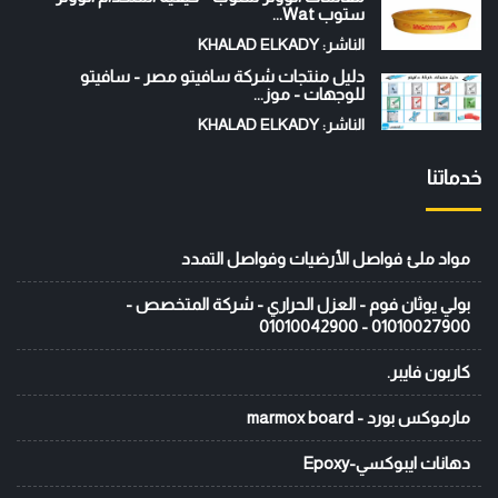
ستوب Wat...
الناشر: KHALAD ELKADY
دليل منتجات شركة سافيتو مصر - سافيتو
للوجهات - موز...
الناشر: KHALAD ELKADY
خدماتنا
مواد ملئ فواصل الأرضيات وفواصل التمدد
بولي يوثان فوم - العزل الحراري - شركة المتخصص -
01010027900 - 01010042900
كاربون فايبر.
مارموكس بورد - marmox board
دهانات ايبوكسي-Epoxy