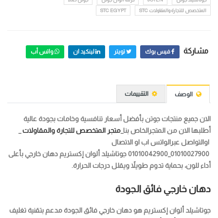
المتخصص للتجارة والمقاولات STC
STC EGYPT
مشاركة
فيس بوك
تويتر
لينكيد ان
واتس أب
التقييمات
الوصف
الان جميع منتجات جوتن بأفضل أسعار تنافسية وخامات بجودة عالية
أطلبها الان من المتجرالخاص بنا_
متجر المتخصص للتجارة والمقاولات
_
اوالتواصل عبرالواتس اب او الاتصال
01010027900_01010042900 جوتاشيلد ألوان إكستريم دهان خارجي بأعلى
أداء للون، بحماية تدوم طويلاً ويقلل درجات الحرارة.
دهان خارجي فائق الجودة
جوتاشيلد ألوان إكستريم هو دهان خارجي فائق الجودة مدعم بتقنية تغليف