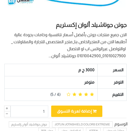
جوتن جوتاشيلد ألوان إكستريم
الان جميع منتجات جوتن بأفضل أسعار تنافسية وخامات بجودة عالية
أطلبها الان من المتجرالخاص بنا_متجر المتخصص للتجارة والمقاولات _
اوالتواصل عبرالواتس اب او الاتصال
01010027900_01010042900 جوتاشيلد ألوان...
السعر
3000 ج م
التوفر
متوفر
التقييم
(
4
/ 5)
إضافة لعربة التسوق
الوسوم
JOTUN JOTASHIELD COLORS EXTREME
جوتن جوتاشيلد ألوان إكستريم
جوتاشيلد جوتن
JOTEN
كرتلة الوان جوتن
جوتن 2023