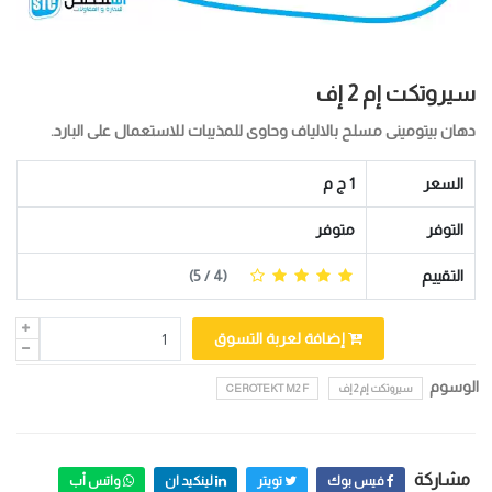
سيروتكت إم 2 إف
دهان بيتومينى مسلح بالالياف وحاوى للمذيبات للاستعمال على البارد.
السعر
1 ج م
التوفر
متوفر
التقييم
(
4
/ 5)
إضافة لعربة التسوق
الوسوم
سيروتكت إم 2 إف
CEROTEKT M2 F
مشاركة
فيس بوك
تويتر
لينكيد ان
واتس أب