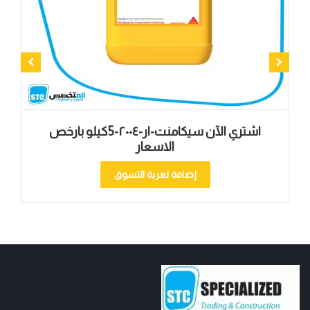
اشتري الآن سيكامنت-ار-۲۰۰٤-5كيلو بارخص
الاسعار
إضافة لعربة التسوق