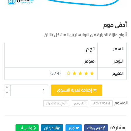
أدڤى فوم
ألواح عازلة للحرارة من البوليسترين المشكل بالبثق.
السعر
1 ج م
التوفر
متوفر
التقييم
(
4
/ 5)
إضافة لعربة التسوق
الوسوم
ADVEFOAM
أدڤى فوم
ألواح عازلة للحرارة
مشاركة
فيس بوك
تويتر
لينكيد ان
واتس أب