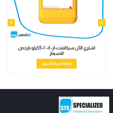
اشتري الآن سيكامنت-ار-۲۰۰٤-5كيلو بارخص
الاسعار
إضافة لعربة التسوق