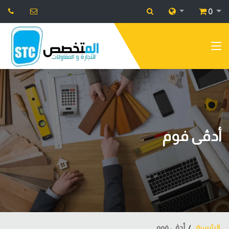
0
أدڤى فوم
الرئيسية
أدڤى فوم