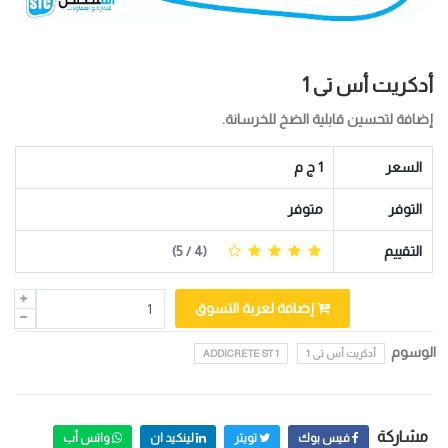
أدكريت أس تى 1
إضافة لتحسين قابلية الضخ للخرسانة.
السعر
1 ج م
التوفر
متوفر
التقييم
(
4
/ 5)
إضافة لعربة التسوق
الوسوم
أدكريت أس تى 1
ADDICRETE ST 1
مشاركة
فيس بوك
تويتر
لينكيد ان
واتس أب