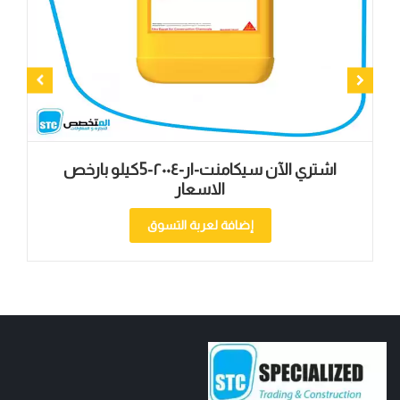
اشتري الآن سيكامنت-ار-۲۰۰٤-5كيلو بارخص
الاسعار
إضافة لعربة التسوق