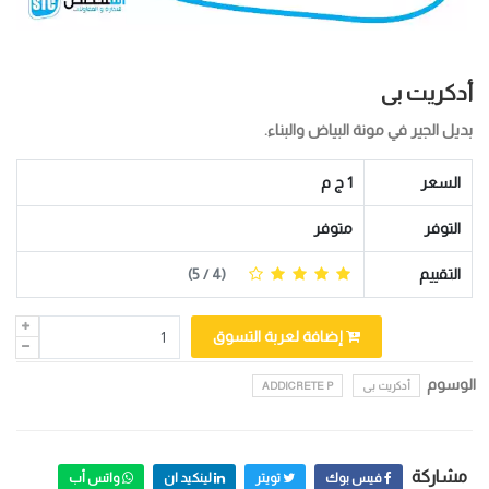
أدكريت بى
بديل الجير في مونة البياض والبناء.
السعر
1 ج م
التوفر
متوفر
التقييم
(
4
/ 5)
إضافة لعربة التسوق
الوسوم
أدكريت بى
ADDICRETE P
مشاركة
فيس بوك
تويتر
لينكيد ان
واتس أب