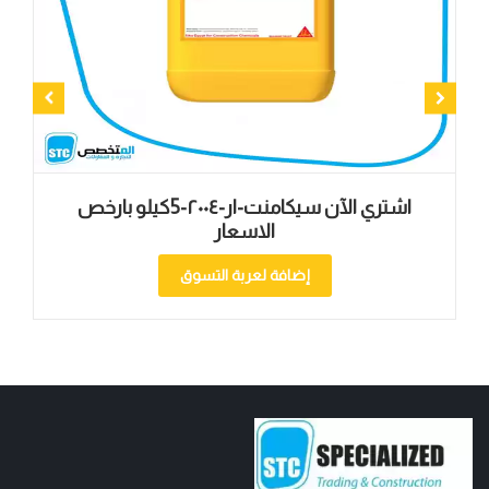
اشتري الآن سيكامنت-ار-۲۰۰٤-5كيلو بارخص
الاسعار
إضافة لعربة التسوق