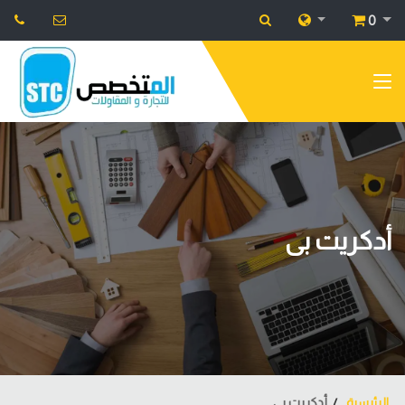
0
أدكريت بى
الرئيسية
أدكريت بى