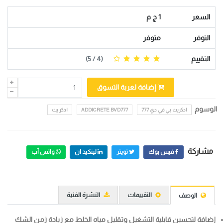
السعر
1 ج م
التوفر
متوفر
التقييم
(
4
/ 5)
إضافة لعربة التسوق
الوسوم
ادكريت بي في دي 777
ADDICRETE BVD777
ادكر يت
مشاركة
فيس بوك
تويتر
لينكيد ان
واتس أب
التقييمات
النشرة الفنية
الوصف
إضافة لتحسين قابلية التشغيل وتقليل مياه الخلط مع زيادة زمن الشك