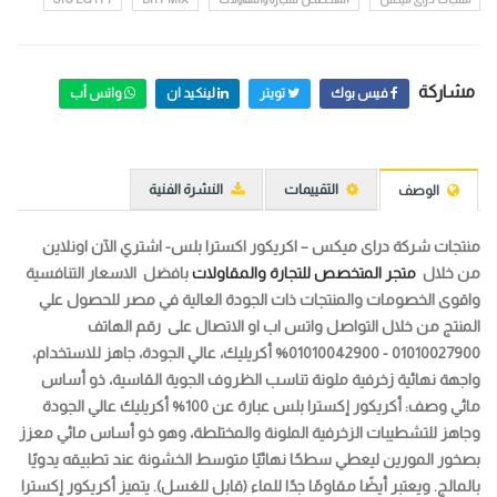
مشاركة
فيس بوك
تويتر
لينكيد ان
واتس أب
التقييمات
النشرة الفنية
الوصف
منتجات شركة دراى ميكس – اكريكور اكسترا بلس
-
اشتري الآن اونلاين
من خلال
متجر المتخصص للتجارة والمقاولات
بافضل الاسعار التنافسية
واقوى الخصومات والمنتجات ذات الجودة العالية في مصر للحصول علي
المنتج من خلال التواصل واتس اب او الاتصال على رقم الهاتف
01010027900 - 01010042900
% أكريليك، عالي الجودة، جاهز للاستخدام،
واجهة نهائية زخرفية ملونة تناسب الظروف الجوية القاسية، ذو أساس
مائي
وصف: أكريكور إكسترا بلس عبارة عن 100% أكريليك عالي الجودة
وجاهز للتشطيبات الزخرفية الملونة والمختلطة، وهو ذو أساس مائي معزز
بصخور المورين ليعطي سطحًا نهائيًا متوسط ​​الخشونة عند تطبيقه يدويًا
بالمالج. ويعتبر أيضًا مقاومًا جدًا للماء (قابل للغسل). يتميز أكريكور إكسترا