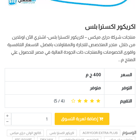
اكريكور اكسترا بلس
منتجات شركة دراى ميكس – اكريكور اكسترا بلس- اشتري الآن اونلاين
من خلال متجر المتخصص للتجارة والمقاولات بافضل الاسعار التنافسية
واقوى الخصومات والمنتجات ذات الجودة العالية في مصر للحصول علي
المنتج م...
السعر
400 ج م
التوفر
متوفر
التقييم
(
4
/ 5)
إضافة لعربة التسوق
الوسوم
ACRYCOR EXTRA PLUS
اكريكور اكسترا بلس
كتالوج الوان دراى ميكس
منتجات دراى ميكس
المتخصص للتجارة والمقاولات
DRY MIX
STC EGYPT