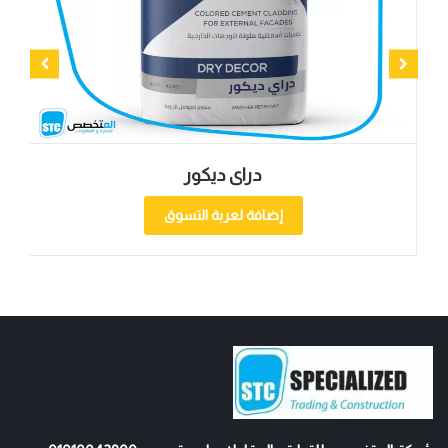
دراى ديكور
إضافة لعربة التسوق