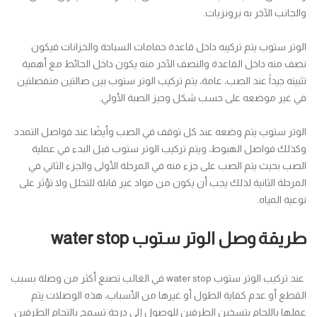
والجانب الآخر به برونزيات.
الوتر ستوب يتم تركيبه داخل قاعدة حمامات السباحة والخزانات فيكون
نصف منه داخل القاعدة والنصف الآخر منه يكون داخل الحائط مع أهمية
تثبيته جيداً عند الصب، عامة، يتم تركيب الوتر ستوب بين صالتين منفصلتين
في غير موضعه على حسب شكل وحيز الصبة الأولي.
الوتر ستوب يتم وضعه عند كل توقف في الصب وأيضًا عند فواصل التمدد
وكذلك فواصل الهبوط، ويتم تركيب الوتر ستوب قبل البدء في عملية
الصب بحيث يتم الصب على جزء منه في المرحلة الأولى والجزء الثاني في
المرحلة الثانية لذلك يجب أن يكون من مواد غير قابلة للتحلل ولا تؤثر على
نوعية المياه.
طريقة وصل الوتر ستوب water stop
عند تركيب الوتر ستوب water stop في الغالب تصنع أكثر من وصلة بسبب
القطع أو عدم كفاية الطول أو غيرها من الأسباب، هذه الوصلات يتم
عملها باللحام بتسخين الطرفين للوصول إلى درجة تسمح بالتحام الطرفين