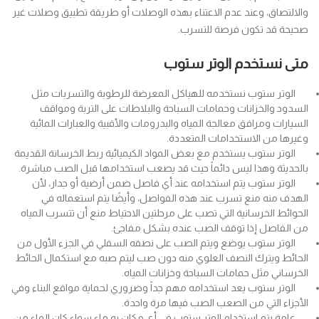
والالتصاق، وعند عدم الاعتناء بهذه الوصلات أو طريقة تطبيق وصلات غير
صحيحة قد تكون فرصة للتسرب.
متى نستخدم الوتر ستوب
الوتر ستوب نستخدمه للهياكل المعرضة للرطوبة والتسربات مثل
السدود والخزانات وحمامات السباحة والبلاطات على التربة ومواقف
السيارات ومرافق معالجة المياه والبدرومات والأقبية والعبارات المائية
وغيرها من الاستخدامات المتعددة.
الوتر ستوب يستخدم مع بعض المواد الكيميائية ربط الخرسانة القديمة
بالحديثة وهذا ليس دائماً حيث قد يصعب استخدامها قبل الصب مباشرة.
الوتر ستوب يتم استخدامه عند أي فاصل ضمن أرضية أو جدار، لأن
الهدف منه منع تسرب عند هذه الفواصل، وأيضًا يتم استعماله في
الحوائط الخرسانية التي تصب على مرحلتين الاحتياط منع أن تتسرب المياه
من الفاصل إذا توقف الصب عنده بشكل مفاجئ.
الوتر ستوب يوضع ويتم الصب على نصفه السفلي في الجزء الأول من
الحائط ويترك النصف العلوي منه دون صب ليتم صبه مع استكمال الحائط
الخرساني مثل حمامات السباحة وخزانات المياه.
الوتر ستوب يعد استخدامه مهم جداً وضروري لحماية مواقع البناء وفي
الأجزاء التي من الصعب الصب فيها مرة واحدة.
عامة يتم استخدام الوتر ستوب في أي مكان به ماء سواء كان الماء من