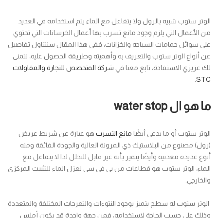
الوتر ستوب شبيه بالرول ولا يتفاعل مع الماء يتم استخدامه في العديد
من الأعمال التي يلزم وجود مانع تسرب بها أعمال الخرسانات التي تحتوي
على سوائل حمامات السباحه والخزانات، ففي هذا المقال سنتناول تفاصيل
عن أنواع الوتر ستوب والتعريف به وأهميته وطريقة الحصول عليه، نتمنى
لك عزيزي الاستفادة، تابع معنا في
شركة المتخصص للتجارة والمقاولات
.
STC
ما هو ال water stop
الوتر ستوب أو ما يدعى أيضًا
مانع التسرب
هو عبارة عن شريط عريض
(رول) مصنوع من البلاستيك ذي المرونة العالية والجودة الفائقة ومنه
أنوع عديدة معدنية وأيضًا يتميز بأنه غير قابل للتحلل لذا لا يتفاعل مع
الماء، الوتر ستوب هو قطاعات من بي في سي لعزل الماء للتثبيت المركزي
والخارجي.
الوتر ستوب له سطح يتميز بوجود النتوءات والتعرجات المختلفة والمتعددة
وذلك على حسب الحاجة لاستخدامه، فمن جهة واحدة قد يكون أملس