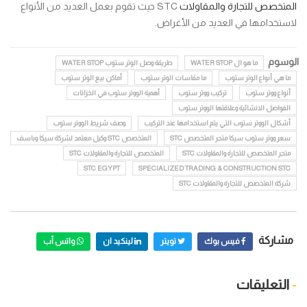
المتخصص للتجارة والمقاولات
STC حيث تقوم بعمل العديد من الأنواع
لاستخدامها في العديد من الأغراض.
الوسوم
ما هو ال WATER STOP
طريقة وصل الوتر ستوب WATER STOP
ما هي أنواع الوتر ستوب
ما مقاسات الوتر ستوب
أماكن بيع الوتر ستوب
أنواع ووتر ستوب
تركيب ووتر ستوب
أهمية الووتر ستوب في الخزانات
الفواصل الانشائية وعلاقتها الووتر ستوب
أشكال الووتر ستوب التي يتم استخدامها عند التركيب
وصف شريط الووتر ستوب
سعر ووتر ستوب سيكا متجر المتخصص STC
المتخصص STC وكيل معتمد لشركة سيكا وباسف
متجر المتخصص للتجارة والمقاولات STC
المتخصص للتجارة والمقاولات STC
STC EGYPT
SPECIALIZED TRADING & CONSTRUCTION STC
شركة المتخصص للتجارة والمقاولات STC
مشاركة
فيس بوك
تويتر
لينكيد ان
واتس أب
-
التعليقات