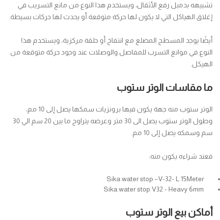
تشبيهه بدمبل رفع الأثقال، ويستخدم هذا النوع من مانع التسريب في
إغلاق الهياكل التي لا يكون لها حركة متوقعة أو يحدث لها حركات بسيطة.
أيضًا يوجد المسطح المضلع مع انتفاخ أو حلقة مركزية، ويستخدم هذا
النوع في موانع التسرب للمفاصل والوصلات عند وجود حركة متوقعة من
الهيكل.
ما مقاسات الوتر ستوب
الوتر ستوب منه جهة يكون فيها برونزيات سمكها يصل إلى 10 مم،
وطول الوتر ستوب يصل الى 30 متر وعرضه يتراوح ما بين 20 سم الي 30
سم وسمكه يصل إلى 10 مم.
فعند شراءه يكون منه:
Sika water stop –V-32- L 15Meter
Sika water stop V32 - Heavy 6mm
أماكن بيع الوتر ستوب