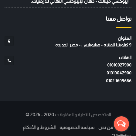
ايبوكسي ميتالك - دهان الإيبوكسي النهائي للأرضيات.
تواصل معنا
العنوان
9 كيلوبترا المنتزه - هيليوبليس - مصر الجديده
الهاتف
01010027900
01010042900
‭0102 1609666‬
المتخصص للتجارة و المقاولات
2020 - 2026
©
من نحن
سياسة الخصوصية
الشروط و الأحكام