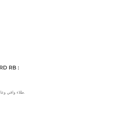
استخدام INSUGARD RB :
– طلاء واقي وعازل للماء، في الأساسات والأقبية والحمامات والمناطق الرطبة.