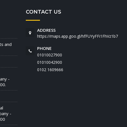
CONTACT US
ADDRESS
https://maps.app.goo.gl/hfFUYyFFi1FhVz1b7
nts and
PHONE
01010027900
01010042900
‭0102 1609666‬
any -
00.
al
pany -
900