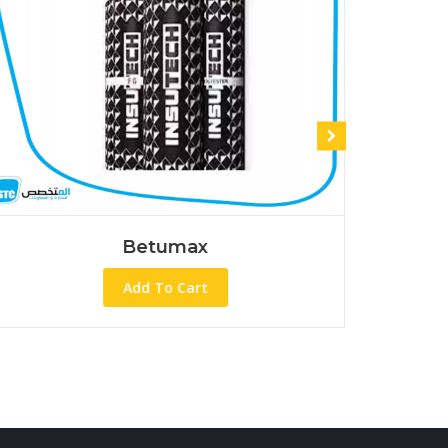
x
INSUCOAT R B
Add To Cart