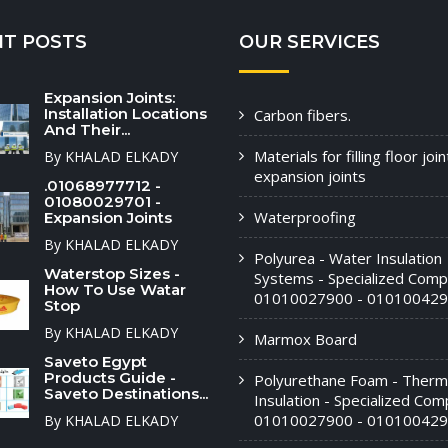
NT POSTS
OUR SERVICES
Expansion Joints:
Installation Locations
Carbon fibers.
And Their...
Materials for filling floor joi
By KHALAD ELKADY
expansion joints
.01068977712 -
01080029701 -
Waterproofing
Expansion Joints
By KHALAD ELKADY
Polyurea - Water Insulation
Waterstop Sizes -
Systems - Specialized Comp
How To Use Watar
01010027900 - 010100429
Stop
By KHALAD ELKADY
Marmox Board
Saveto Egypt
Products Guide -
Polyurethane Foam - Therm
Saveto Destinations...
Insulation - Specialized Com
01010027900 - 01010042
By KHALAD ELKADY