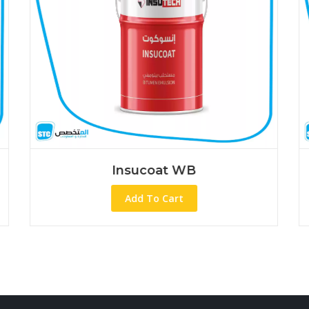
coat WB
Betuma
 To Cart
Add To Cart