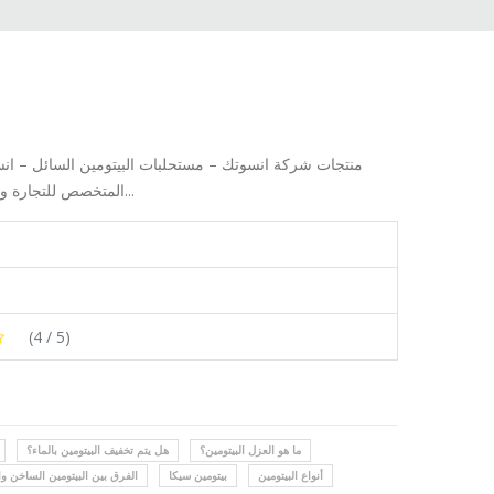
منتجات شركة انسوتك – مستحلبات البيتومين السائل – انسو
المتخصص للتجارة والمقاولات بافضل الاسعار التنافسية واقوى الخصومات والمنتجات ذات ال...
(
4
/ 5)
ما هو العزل البيتومين؟
هل يتم تخفيف البيتومين بالماء؟
أنواع البيتومين
بيتومين سيكا
الفرق بين البيتومين الساخن وال