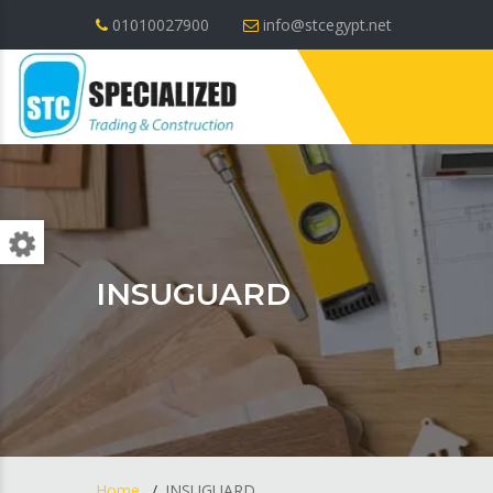
01010027900
info@stcegypt.net
INSUGUARD
Home
INSUGUARD